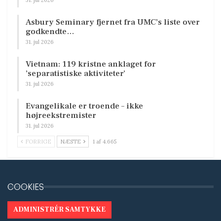
Asbury Seminary fjernet fra UMC’s liste over
godkendte…
31. jul 2026
Vietnam: 119 kristne anklaget for
’separatistiske aktiviteter’
31. jul 2026
Evangelikale er troende – ikke
højreekstremister
31. jul 2026
FORRIGE
NÆSTE
1 af 4.665
COOKIES
ADMINISTRÉR SAMTYKKE