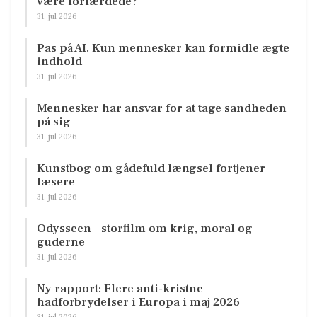
være forfærdede?
31. jul 2026
Pas på AI. Kun mennesker kan formidle ægte
indhold
31. jul 2026
Mennesker har ansvar for at tage sandheden
på sig
31. jul 2026
Kunstbog om gådefuld længsel fortjener
læsere
31. jul 2026
Odysseen – storfilm om krig, moral og
guderne
31. jul 2026
Ny rapport: Flere anti-kristne
hadforbrydelser i Europa i maj 2026
31. jul 2026