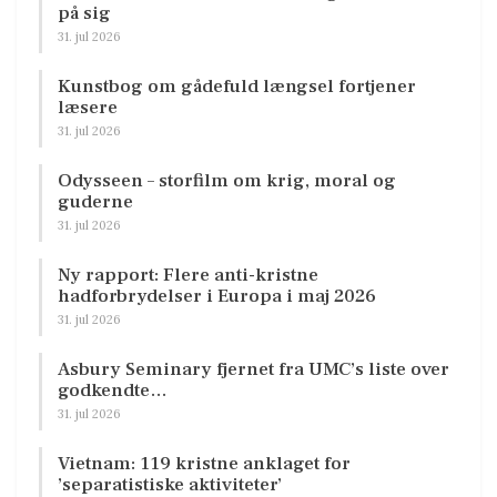
på sig
31. jul 2026
Kunstbog om gådefuld længsel fortjener
læsere
31. jul 2026
Odysseen – storfilm om krig, moral og
guderne
31. jul 2026
Ny rapport: Flere anti-kristne
hadforbrydelser i Europa i maj 2026
31. jul 2026
Asbury Seminary fjernet fra UMC’s liste over
godkendte…
31. jul 2026
Vietnam: 119 kristne anklaget for
’separatistiske aktiviteter’