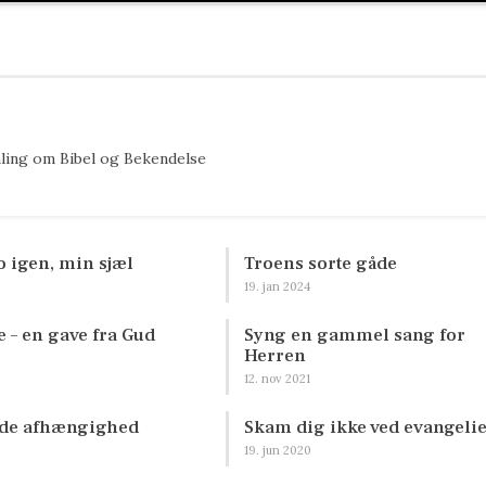
mling om Bibel og Bekendelse
ro igen, min sjæl
Troens sorte gåde
19. jan 2024
 – en gave fra Gud
Syng en gammel sang for
Herren
12. nov 2021
nde afhængighed
Skam dig ikke ved evangelie
19. jun 2020