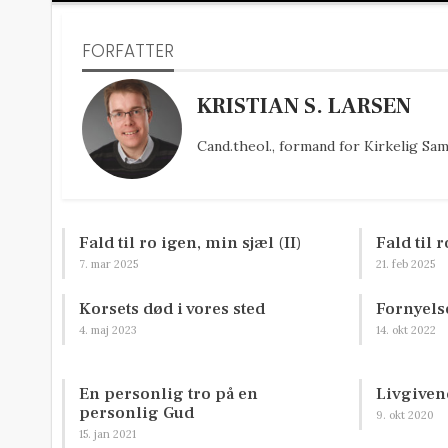
FORFATTER
KRISTIAN S. LARSEN
Cand.theol., formand for Kirkelig Sa
Fald til ro igen, min sjæl (II)
Fald til 
7. mar 2025
21. feb 2025
Korsets død i vores sted
Fornyelse
4. maj 2023
14. okt 2022
En personlig tro på en
Livgive
personlig Gud
9. okt 2020
15. jan 2021