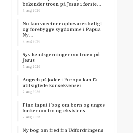
bekender troen på Jesus i første…
7. aug 2026
Nu kan vacciner opbevares køligt
og forebygge sygdomme i Papua
Ny…
7. aug 2026
Syv kendsgerninger om troen på
Jesus
7. aug 2026
Angreb på jøder i Europa kan få
utilsigtede konsekvenser
7. aug 2026
Fine input i bog om børn og unges
tanker om tro og eksistens
7. aug 2026
Ny bog om fred fra Udfordringens