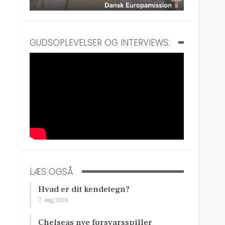
GUDSOPLEVELSER OG INTERVIEWS:
LÆS OGSÅ
Hvad er dit kendetegn?
7. aug 2026
Chelseas nye forsvarsspiller