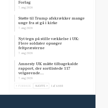
Forlag
7. aug 2026
Støtte til Trump afskrækker mange
unge fra at gå i kirke
7. aug 2026
Nyt tegn på stille vækkelse i UK:
Flere soldater opsøger
feltpræsterne
7. aug 2026
Amnesty UK måtte tilbagekalde
rapport, der sortlistede 117
velgørende…
7. aug 2026
FORRIGE
NÆSTE
1 af 4.668