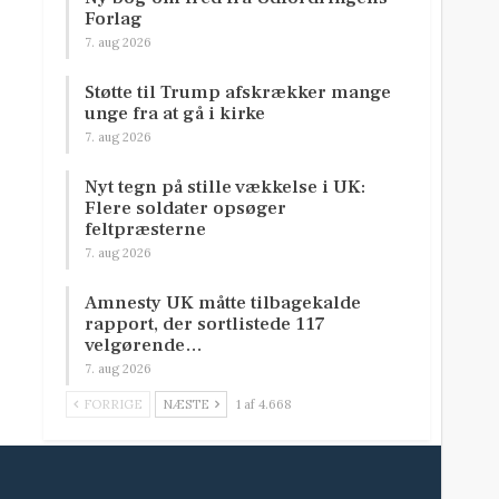
Forlag
7. aug 2026
Støtte til Trump afskrækker mange
unge fra at gå i kirke
7. aug 2026
Nyt tegn på stille vækkelse i UK:
Flere soldater opsøger
feltpræsterne
7. aug 2026
Amnesty UK måtte tilbagekalde
rapport, der sortlistede 117
velgørende…
7. aug 2026
FORRIGE
NÆSTE
1 af 4.668