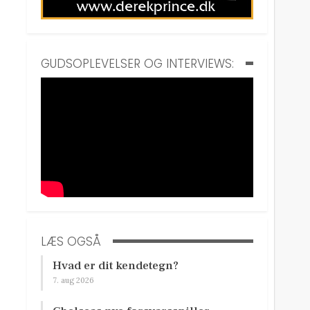
GUDSOPLEVELSER OG INTERVIEWS:
LÆS OGSÅ
Hvad er dit kendetegn?
7. aug 2026