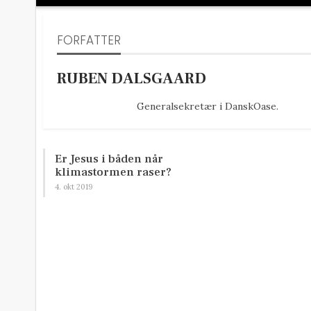
FORFATTER
RUBEN DALSGAARD
Generalsekretær i DanskOase.
Er Jesus i båden når
klimastormen raser?
4. okt 2019