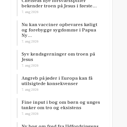
Chelseas nye forsvarsspiller
bekender troen på Jesus i første…
7. aug 2026
Nu kan vacciner opbevares køligt
og forebygge sygdomme i Papua
Ny…
7. aug 2026
Syv kendsgerninger om troen på
Jesus
7. aug 2026
Angreb på jøder i Europa kan få
utilsigtede konsekvenser
7. aug 2026
Fine input i bog om børn og unges
tanker om tro og eksistens
7. aug 2026
Ny bog om fred fra Udfordringens