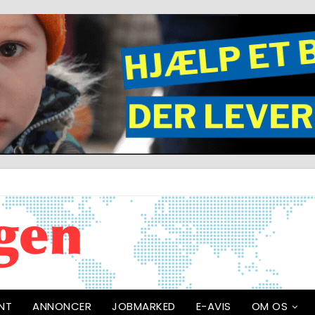
NT
ANNONCER
JOBMARKED
E-AVIS
OM OS