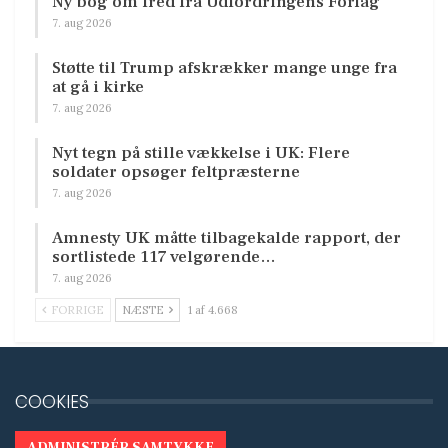
Ny bog om fred fra Udfordringens Forlag
7. aug 2026
Støtte til Trump afskrækker mange unge fra
at gå i kirke
7. aug 2026
Nyt tegn på stille vækkelse i UK: Flere
soldater opsøger feltpræsterne
7. aug 2026
Amnesty UK måtte tilbagekalde rapport, der
sortlistede 117 velgørende…
7. aug 2026
FORRIGE
NÆSTE
1 af 4.668
COOKIES
ADMINISTRÉR SAMTYKKE