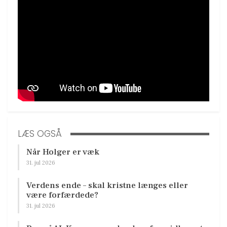
LÆS OGSÅ
Når Holger er væk
31. jul 2026
Verdens ende – skal kristne længes eller
være forfærdede?
31. jul 2026