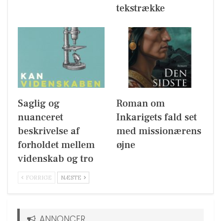
tekstrække
Saglig og
Roman om
nuanceret
Inkarigets fald set
beskrivelse af
med missionærens
forholdet mellem
øjne
videnskab og tro
FORRIGE
NÆSTE
ANNONCER