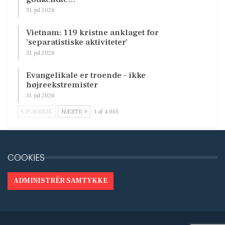
31. jul 2026
Vietnam: 119 kristne anklaget for
’separatistiske aktiviteter’
31. jul 2026
Evangelikale er troende – ikke
højreekstremister
31. jul 2026
FORRIGE
NÆSTE
1 af 4.665
COOKIES
ADMINISTRÉR SAMTYKKE