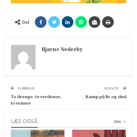
Del
Bjarne Nederby
FORRIGE
NÆSTE
To drenge, to verdener,
Kamp på liv og død
to venner
LÆS OGSÅ
Alle