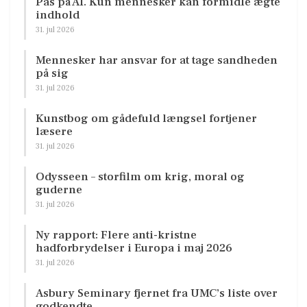
Pas på AI. Kun mennesker kan formidle ægte
indhold
31. jul 2026
Mennesker har ansvar for at tage sandheden
på sig
31. jul 2026
Kunstbog om gådefuld længsel fortjener
læsere
31. jul 2026
Odysseen – storfilm om krig, moral og
guderne
31. jul 2026
Ny rapport: Flere anti-kristne
hadforbrydelser i Europa i maj 2026
31. jul 2026
Asbury Seminary fjernet fra UMC’s liste over
godkendte…