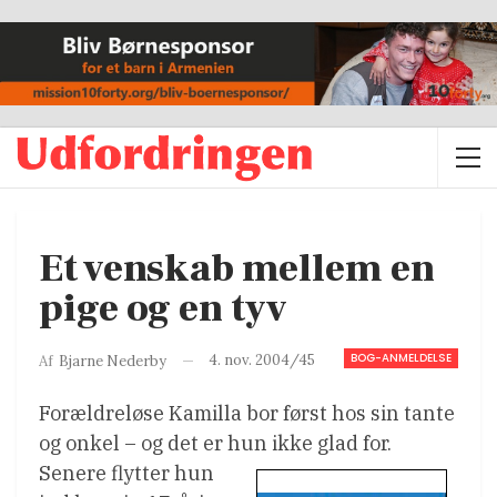
Et venskab mellem en
pige og en tyv
BOG-ANMELDELSE
4. nov. 2004/45
Af
Bjarne Nederby
Forældreløse Kamilla bor først hos sin tante
og onkel – og det er hun ikke glad for.
Senere flytter hun