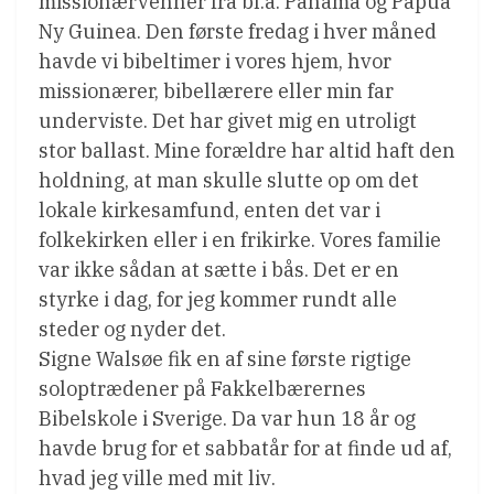
missionærvenner fra bl.a. Panama og Papua
Ny Guinea. Den første fredag i hver måned
havde vi bibeltimer i vores hjem, hvor
missionærer, bibellærere eller min far
underviste. Det har givet mig en utroligt
stor ballast. Mine forældre har altid haft den
holdning, at man skulle slutte op om det
lokale kirkesamfund, enten det var i
folkekirken eller i en frikirke. Vores familie
var ikke sådan at sætte i bås. Det er en
styrke i dag, for jeg kommer rundt alle
steder og nyder det.
Signe Walsøe fik en af sine første rigtige
soloptrædener på Fakkelbærernes
Bibelskole i Sverige. Da var hun 18 år og
havde brug for et sabbatår for at finde ud af,
hvad jeg ville med mit liv.