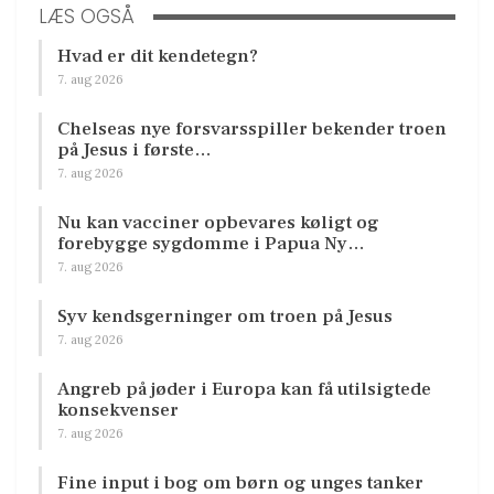
LÆS OGSÅ
Hvad er dit kendetegn?
7. aug 2026
Chelseas nye forsvarsspiller bekender troen
på Jesus i første…
7. aug 2026
Nu kan vacciner opbevares køligt og
forebygge sygdomme i Papua Ny…
7. aug 2026
Syv kendsgerninger om troen på Jesus
7. aug 2026
Angreb på jøder i Europa kan få utilsigtede
konsekvenser
7. aug 2026
Fine input i bog om børn og unges tanker