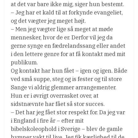
at det var bare ikke mig, siger hun bestemt.
– Jeg har et kald til at forkynde evangeliet,
og det vægter jeg meget højt.
– Men jeg vægter lige så meget at møde
mennesker, hvor de er. Derfor vil jeg da
gerne synge en fædrelandssang eller andet
i den lettere genre for at få kontakt med mit
publikum.
Og kontakt har hun fået – igen og igen. Både
ved små suppe, steg og is fester og til store
Sange vi aldrig glemmer arrangementer.
Hun er i øvrigt overrasket over, at
sidstnævnte har fået så stor succes.
– Det har jeg fået stor respekt for. Da jeg var
i England i fire år – efter mit
bibelskoleophold i Sverige – blev de gamle
hymner vakt til live. Jeg fik kærlighed til de