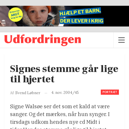
Signes stemme går lige
til hjertet
PORTRÆT
4. nov. 2004/45
Af
Svend Løbner
Signe Walsøe ser det som et kald at være
sanger. Og det mærkes, når hun synger. I
tirsdags udkom hendes nye cd Midt i