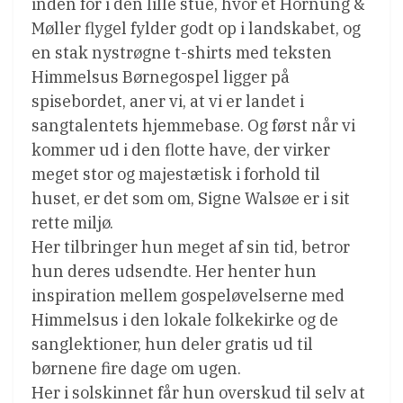
inden for i den lille stue, hvor et Hornung &
Møller flygel fylder godt op i landskabet, og
en stak nystrøgne t-shirts med teksten
Himmelsus Børnegospel ligger på
spisebordet, aner vi, at vi er landet i
sangtalentets hjemmebase. Og først når vi
kommer ud i den flotte have, der virker
meget stor og majestætisk i forhold til
huset, er det som om, Signe Walsøe er i sit
rette miljø.
Her tilbringer hun meget af sin tid, betror
hun deres udsendte. Her henter hun
inspiration mellem gospeløvelserne med
Himmelsus i den lokale folkekirke og de
sanglektioner, hun deler gratis ud til
børnene fire dage om ugen.
Her i solskinnet får hun overskud til selv at