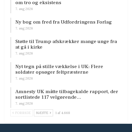
om tro og eksistens
7. aug 2026
Ny bog om fred fra Udfordringens Forlag
7. aug 2026
Støtte til Trump afskrækker mange unge fra
at gå i kirke
7. aug 2026
Nyt tegn på stille vækkelse i UK: Flere
soldater opsøger feltpræsterne
7. aug 2026
Amnesty UK måtte tilbagekalde rapport, der
sortlistede 117 velgørende…
7. aug 2026
FORRIGE
NÆSTE
1 af 4.668