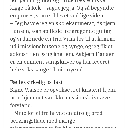
lidt på min guitar og turde næsten ikke
kigge på folk – sagde jeg ja. Og så begyndte
en proces, som er blevet ved lige siden.
– Jeg havde jeg en skolekammerat, Asbjørn
Hansen, som spillede fremragende guitar,
og vi dannede en trio. Vi fik lov til at komme
ud i missionshusene og synge, og jeg fik et
soloparti en gang imellem. Asbjørn Hansen
er en eminent sangskriver og har leveret
hele seks sange til min nye cd.
Fælleskirkelig ballast
Signe Walsøe er opvokset i et kristent hjem,
men hjemmet var ikke missionsk i snæver
forstand.
– Mine forældre havde en utrolig bred
berøringsflade med mange