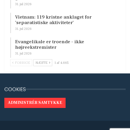
31. jul 2026
Vietnam: 119 kristne anklaget for
’separatistiske aktiviteter’
31. jul 2026
Evangelikale er troende – ikke
højreekstremister
31. jul 2026
FORRIGE
NÆSTE
1 af 4.665
COOKIES
ADMINISTRÉR SAMTYKKE