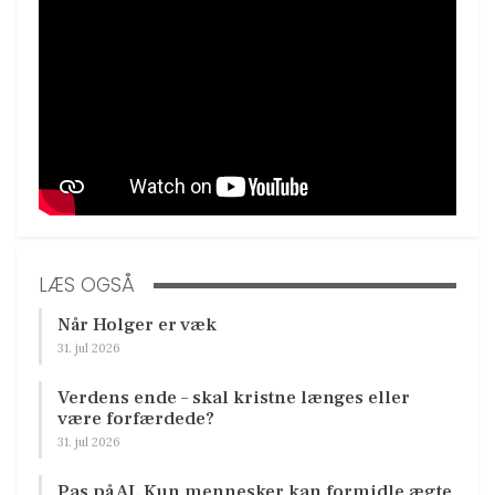
LÆS OGSÅ
Når Holger er væk
31. jul 2026
Verdens ende – skal kristne længes eller
være forfærdede?
31. jul 2026
Pas på AI. Kun mennesker kan formidle ægte