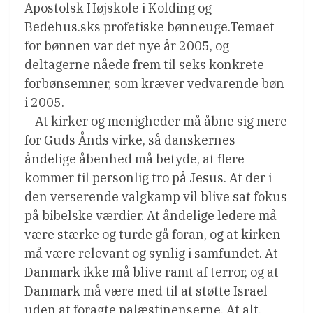
Apostolsk Højskole i Kolding og
Bedehus.sks profetiske bønneuge.Temaet
for bønnen var det nye år 2005, og
deltagerne nåede frem til seks konkrete
forbønsemner, som kræver vedvarende bøn
i 2005.
– At kirker og menigheder må åbne sig mere
for Guds Ånds virke, så danskernes
åndelige åbenhed må betyde, at flere
kommer til personlig tro på Jesus. At der i
den verserende valgkamp vil blive sat fokus
på bibelske værdier. At åndelige ledere må
være stærke og turde gå foran, og at kirken
må være relevant og synlig i samfundet. At
Danmark ikke må blive ramt af terror, og at
Danmark må være med til at støtte Israel
uden at foragte palæstinenserne. At alt,