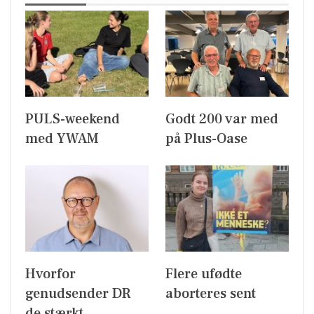
PULS-weekend
Godt 200 var med
med YWAM
på Plus-Oase
Hvorfor
Flere ufødte
genudsender DR
aborteres sent
de stærkt