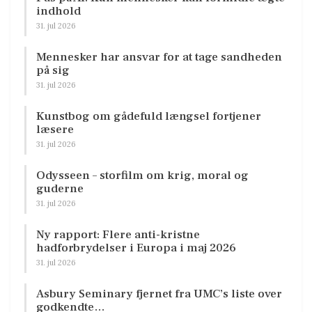
indhold
31. jul 2026
Mennesker har ansvar for at tage sandheden
på sig
31. jul 2026
Kunstbog om gådefuld længsel fortjener
læsere
31. jul 2026
Odysseen – storfilm om krig, moral og
guderne
31. jul 2026
Ny rapport: Flere anti-kristne
hadforbrydelser i Europa i maj 2026
31. jul 2026
Asbury Seminary fjernet fra UMC’s liste over
godkendte…