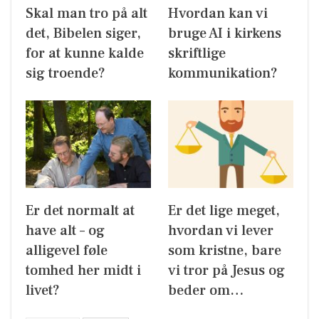
Skal man tro på alt
Hvordan kan vi
det, Bibelen siger,
bruge AI i kirkens
for at kunne kalde
skriftlige
sig troende?
kommunikation?
Er det normalt at
Er det lige meget,
have alt – og
hvordan vi lever
alligevel føle
som kristne, bare
tomhed her midt i
vi tror på Jesus og
livet?
beder om…