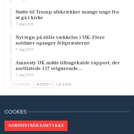
Støtte til Trump afskrækker mange unge fra
at gå i kirke
7. aug 2026
Nyt tegn på stille vækkelse i UK: Flere
soldater opsøger feltpræsterne
7. aug 2026
Amnesty UK måtte tilbagekalde rapport, der
sortlistede 117 velgørende…
7. aug 2026
FORRIGE
NÆSTE
1 af 4.668
COOKIES
ADMINISTRÉR SAMTYKKE