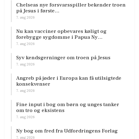
Chelseas nye forsvarsspiller bekender troen
på Jesus i første…
7. aug 2026
Nu kan vacciner opbevares køligt og
forebygge sygdomme i Papua Ny…
7. aug 2026
Syv kendsgerninger om troen på Jesus
7. aug 2026
Angreb på jøder i Europa kan få utilsigtede
konsekvenser
7. aug 2026
Fine input i bog om børn og unges tanker
om tro og eksistens
7. aug 2026
Ny bog om fred fra Udfordringens Forlag
7. aug 2026