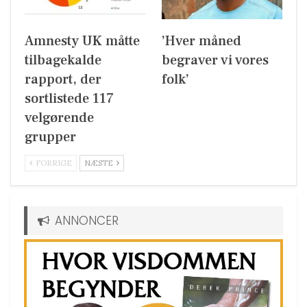
Amnesty UK måtte
’Hver måned
tilbagekalde
begraver vi vores
rapport, der
folk’
sortlistede 117
velgørende
grupper
FORRIGE
NÆSTE
ANNONCER