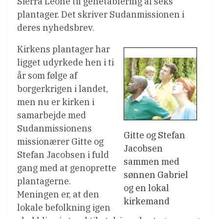
Sierra Leone til genetablering af seks
plantager. Det skriver Sudanmissionen i
deres nyhedsbrev.
Kirkens plantager har
ligget udyrkede hen i ti
år som følge af
borgerkrigen i landet,
men nu er kirken i
samarbejde med
Sudanmissionens
Gitte og Stefan
missionærer Gitte og
Jacobsen
Stefan Jacobsen i fuld
sammen med
gang med at genoprette
sønnen Gabriel
plantagerne.
og en lokal
Meningen er, at den
kirkemand
lokale befolkning igen