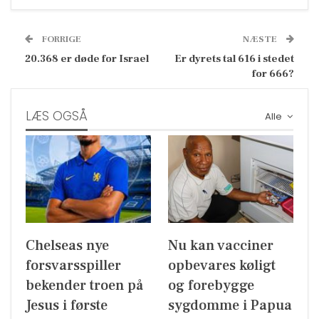
FORRIGE
NÆSTE
20.368 er døde for Israel
Er dyrets tal 616 i stedet
for 666?
LÆS OGSÅ
Alle
Chelseas nye
Nu kan vacciner
forsvarsspiller
opbevares køligt
bekender troen på
og forebygge
Jesus i første
sygdomme i Papua