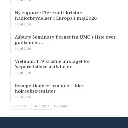
Ny rapport: Flere anti-kristne
hadforbrydelser i Europa i maj 2026
31. jul 2026
Asbury Seminary fjernet fra UMC’s liste over
godkendte…
31. jul 2026
Vietnam: 119 kristne anklaget for
’separatistiske aktiviteter’
31. jul 2026
Evangelikale er troende – ikke
højreekstremister
31. jul 2026
FORRIGE
NÆSTE
1 af 4.665