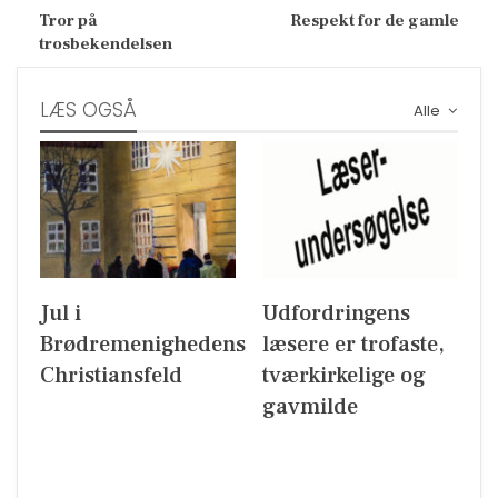
Tror på
Respekt for de gamle
trosbekendelsen
LÆS OGSÅ
Alle
Jul i
Udfordringens
Brødremenighedens
læsere er trofaste,
Christiansfeld
tværkirkelige og
gavmilde