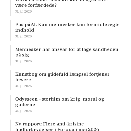
være forfærdede?
31. jul 2026
Pas på AI. Kun mennesker kan formidle ægte
indhold
31. jul 2026
Mennesker har ansvar for at tage sandheden
på sig
31. jul 2026
Kunstbog om gådefuld længsel fortjener
læsere
31. jul 2026
Odysseen – storfilm om krig, moral og
guderne
31. jul 2026
Ny rapport: Flere anti-kristne
hadforbrydelser i Europa i maj 2026