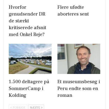
Hvorfor
Flere ufødte
genudsender DR
aborteres sent
de stærkt
kritiserede afsnit
med Onkel Reje?
1.500 deltagere på
Et museumsbesøg i
SommerCamp i
Peru endte som en
Kolding
roman
FORRIGE
NÆSTE