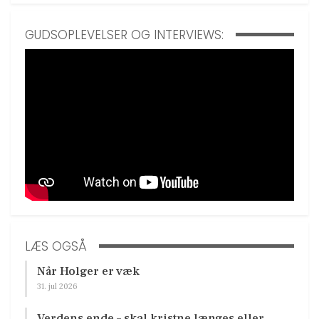
GUDSOPLEVELSER OG INTERVIEWS:
LÆS OGSÅ
Når Holger er væk
31. jul 2026
Verdens ende – skal kristne længes eller