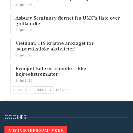
31. jul 2026
Asbury Seminary fjernet fra UMC’s liste over
godkendte…
31. jul 2026
Vietnam: 119 kristne anklaget for
’separatistiske aktiviteter’
31. jul 2026
Evangelikale er troende – ikke
højreekstremister
31. jul 2026
FORRIGE
NÆSTE
1 af 4.665
COOKIES
ADMINISTRÉR SAMTYKKE