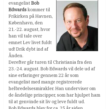
evangelist
Bob
Edwards
kommer til
Frikirken på Havnen,
København, den
21.-22. august, hvor
han vil tale over
emnet Lev livet fuldt
ud! Drik dybt ind af
Ånden.
Derefter går turen til Christiania fra den
23.-24. august. Bob Edwards vil dele ud af
sine erfaringer gennem 22 år som
evangelist med mange registrerede
helbredelsesmirakler. Han underviser om
de åndelige principper, som har hjulpet ham
til at genvinde sit liv og leve fuldt ud.
Bob Edwards blev for ca. 25 år siden