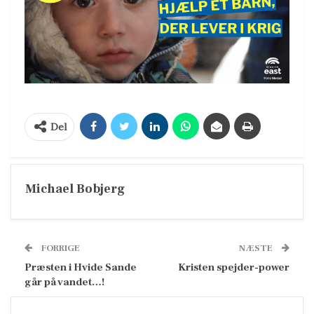
Del
Michael Bobjerg
FORRIGE
NÆSTE
Præsten i Hvide Sande
Kristen spejder-power
går på vandet…!