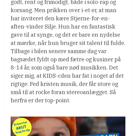
godt, rent og frimodigt, både i solo-rap og
korsang. Men prikken over i-et er, at man
har inviteret den kære Stjerne-for-en-
aften-vinder Silje. Hun har en fantastisk
gave til at synge, og det er bare en nydelse
at mærke, når hun bruger sit talent til fulde.
Tilbage i bilen senere samme dag var
bagsædet fyldt op med fætre og kusiner på
8-14 år, som også bare nød musikken. Det
siger mig, at KIDS-cden har fat i noget af det
rigtige: Fed kristen musik, der får store og
små til at rocke foran stereoanlægget. Så
herfra er der top-point.