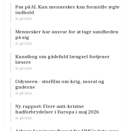
Pas på AI. Kun mennesker kan formidle ægte
indhold
31. jul 2026
Mennesker har ansvar for at tage sandheden
på sig
31. jul 2026
Kunstbog om gådefuld længsel fortjener
læsere
31. jul 2026
Odysseen – storfilm om krig, moral og
guderne
31. jul 2026
Ny rapport: Flere anti-kristne
hadforbrydelser i Europa i maj 2026
31. jul 2026