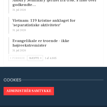
Asbury Seminary fjernet fra UMC’s liste over
godkendte…
31. jul 2026
Vietnam: 119 kristne anklaget for
’separatistiske aktiviteter’
31. jul 2026
Evangelikale er troende – ikke
højreekstremister
31. jul 2026
FORRIGE
NÆSTE
1 af 4.665
COOKIES
ADMINISTRÉR SAMTYKKE