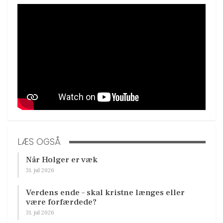
LÆS OGSÅ
Når Holger er væk
31. jul 2026
Verdens ende – skal kristne længes eller
være forfærdede?
31. jul 2026