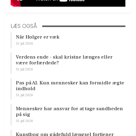
LÆS OGSÅ
Når Holger er væk
31. jul 2026
Verdens ende – skal kristne længes eller
være forfærdede?
31. jul 2026
Pas på AI. Kun mennesker kan formidle ægte
indhold
31. jul 2026
Mennesker har ansvar for at tage sandheden
på sig
31. jul 2026
Kunstbog om gådefuld længsel fortjener