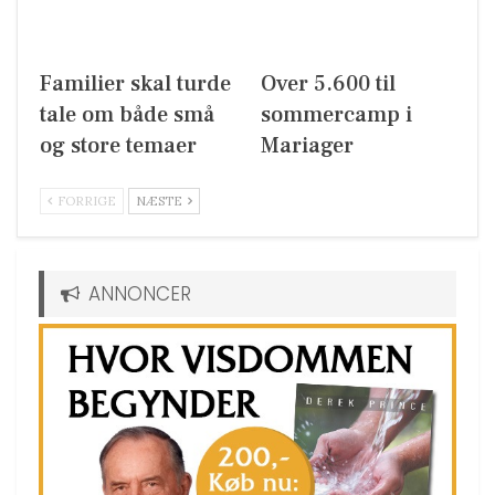
Familier skal turde
Over 5.600 til
tale om både små
sommercamp i
og store temaer
Mariager
FORRIGE
NÆSTE
ANNONCER