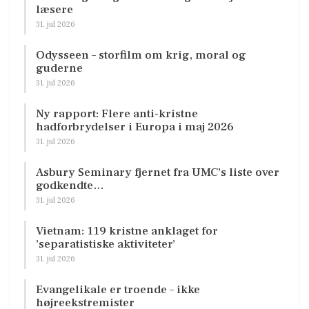
læsere
31. jul 2026
Odysseen – storfilm om krig, moral og
guderne
31. jul 2026
Ny rapport: Flere anti-kristne
hadforbrydelser i Europa i maj 2026
31. jul 2026
Asbury Seminary fjernet fra UMC’s liste over
godkendte…
31. jul 2026
Vietnam: 119 kristne anklaget for
’separatistiske aktiviteter’
31. jul 2026
Evangelikale er troende – ikke
højreekstremister