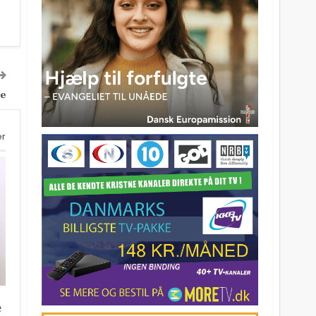
le
er
e