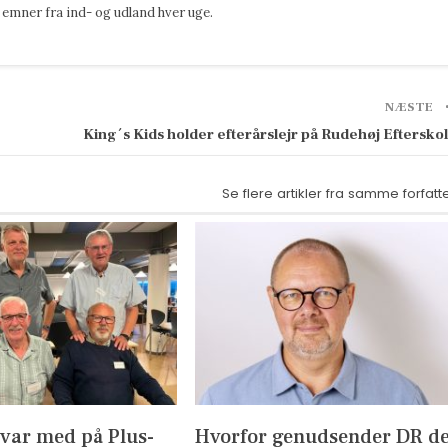
emner fra ind- og udland hver uge.
NÆSTE
King´s Kids holder efterårslejr på Rudehøj Eftersko
Se flere artikler fra samme forfatt
 var med på Plus-
Hvorfor genudsender DR d