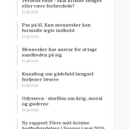
Verdens ende – skal kristne længes
eller være forfærdede?
31. jul 2026
Pas på AI. Kun mennesker kan
formidle ægte indhold
31. jul 2026
Mennesker har ansvar for at tage
sandheden på sig
31. jul 2026
Kunstbog om gådefuld længsel
fortjener læsere
31. jul 2026
Odysseen – storfilm om krig, moral
og guderne
31. jul 2026
Ny rapport: Flere anti-kristne
hadforbrydelser i Europa i maj 2026