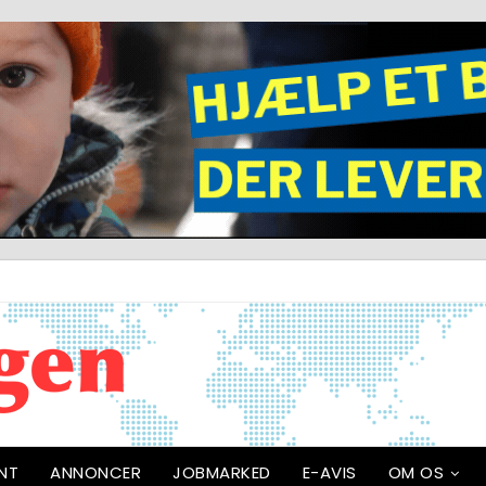
NT
ANNONCER
JOBMARKED
E-AVIS
OM OS