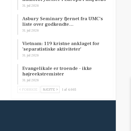
31. jul 2026
Asbury Seminary fjernet fra UMC’s
liste over godkendte…
31. jul 2026
Vietnam: 119 kristne anklaget for
’separatistiske aktiviteter’
31. jul 2026
Evangelikale er troende – ikke
højreekstremister
31. jul 2026
FORRIGE
NÆSTE
1 af 4.665