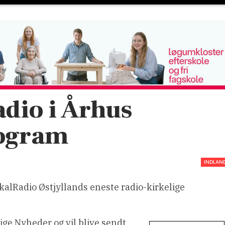
dio i Århus
rogram
INDLAN
kalRadio Østjyllands eneste radio-kirkelige
ge Nyheder og vil blive sendt