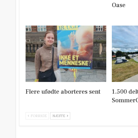
Oase
Flere ufødte aborteres sent
1.500 del
SommerC
FORRIGE
NÆSTE