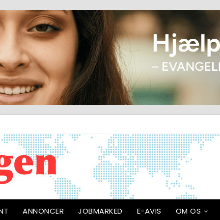
NT
ANNONCER
JOBMARKED
E-AVIS
OM OS