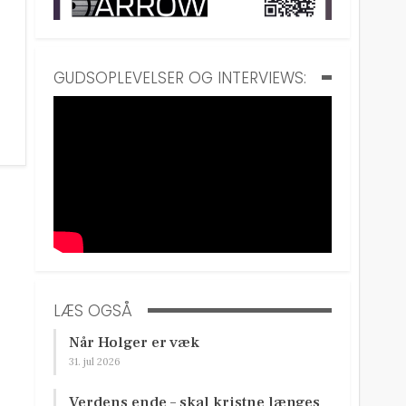
GUDSOPLEVELSER OG INTERVIEWS:
LÆS OGSÅ
Når Holger er væk
31. jul 2026
Verdens ende – skal kristne længes