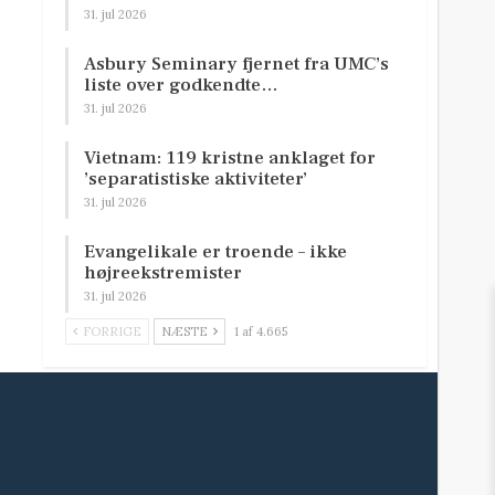
31. jul 2026
Asbury Seminary fjernet fra UMC’s
liste over godkendte…
31. jul 2026
Vietnam: 119 kristne anklaget for
’separatistiske aktiviteter’
31. jul 2026
Evangelikale er troende – ikke
højreekstremister
31. jul 2026
FORRIGE
NÆSTE
1 af 4.665