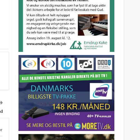
ed
er