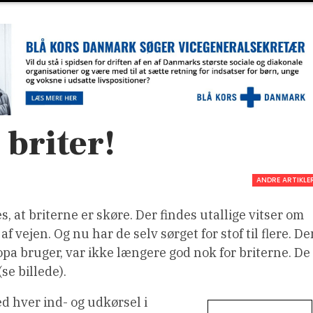
 briter!
ANDRE ARTIKLE
s, at briterne er skøre. Der findes utallige vitser om
 af vejen. Og nu har de selv sørget for stof til flere. D
pa bruger, var ikke længere god nok for briterne. De
se billede).
ed hver ind- og udkørsel i