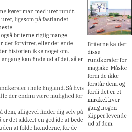
rne kører man med uret rundt.
uret, ligesom på fastlandet.
neste.
 også briterne rigtig mange
 der forvirrer, eller det er de
Briterne kalder
der historien ikke noget om.
disse
 engang kan finde ud af det, så er
rundkørsler for
magiske. Måske
fordi de ikke
forstår dem, og
 rundkørsler i hele England. Så hvis
fordi det er et
kulle der endnu være mulighed for
mirakel hver
gang nogen
 dem, alligevel finder dig selv på
slipper levende
Så er det sikkert en god ide at bede
ud af dem.
uden at folde hænderne, for de