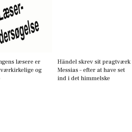
ngens læsere er
Händel skrev sit pragtværk
 tværkirkelige og
Messias – efter at have set
e
ind i det himmelske