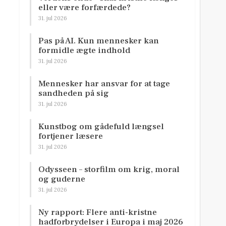
eller være forfærdede?
31. jul 2026
Pas på AI. Kun mennesker kan
formidle ægte indhold
31. jul 2026
Mennesker har ansvar for at tage
sandheden på sig
31. jul 2026
Kunstbog om gådefuld længsel
fortjener læsere
31. jul 2026
Odysseen – storfilm om krig, moral
og guderne
31. jul 2026
Ny rapport: Flere anti-kristne
hadforbrydelser i Europa i maj 2026