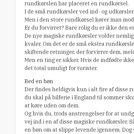
rundkørslen har placeret en rundkørsel.
I de små rundkørsler ved ind- og udkørsle
Men i den store rundkørsel kører man mod 
Er du forvirret? Bare rolig du er ikke den e
De nye magiske rundkørsler volder nemlig
kvaler. Om det er de små ekstra rundkørsler,
skiftende retninger, der forvirrer dem, mel
Men en ting er sikker. Hvis de indfødte ikke
det total umuligt for turister.
Bed en bøn
Der findes heldigvis kun i alt fire af disse
du skal på bilferie i England til sommer s
at køre uden om dem.
Og hvis du, trods anstrengelser for at undgå
vej ind i en af disse magiske rundkørsler. 
en bøn om at slippe levende igennem. Dog 