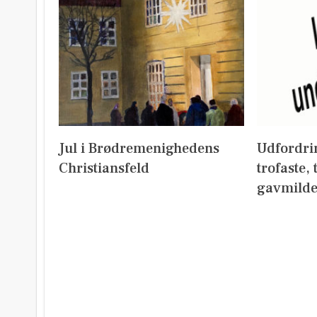
Jul i Brødremenighedens
Udfordri
Christiansfeld
trofaste,
gavmild