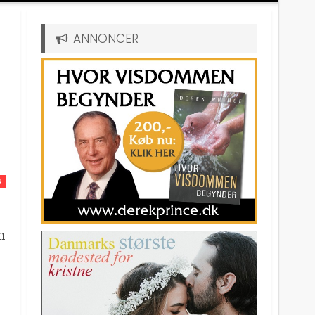
ANNONCER
R
en