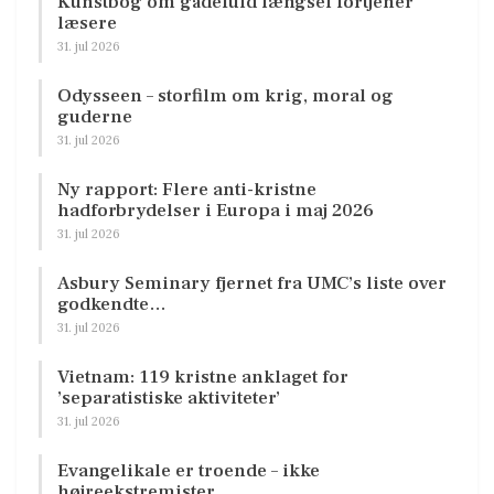
Kunstbog om gådefuld længsel fortjener
læsere
31. jul 2026
Odysseen – storfilm om krig, moral og
guderne
31. jul 2026
Ny rapport: Flere anti-kristne
hadforbrydelser i Europa i maj 2026
31. jul 2026
Asbury Seminary fjernet fra UMC’s liste over
godkendte…
31. jul 2026
Vietnam: 119 kristne anklaget for
’separatistiske aktiviteter’
31. jul 2026
Evangelikale er troende – ikke
højreekstremister