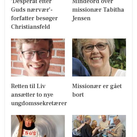
’Desperat efter
Mindeord over
Guds nærvær’-
missionær Tabitha
forfatter besøger
Jensen
Christiansfeld
Retten til Liv
Missionær er gået
ansætter to nye
bort
ungdomssekretærer