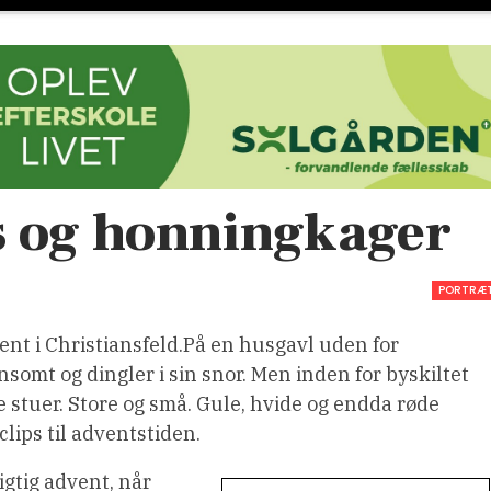
s og honningkager
PORTRÆ
ent i Christiansfeld.På en husgavl uden for
somt og dingler i sin snor. Men inden for byskiltet
 stuer. Store og små. Gule, hvide og endda røde
lips til adventstiden.
rigtig advent, når