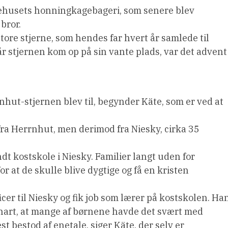
ehusets honningkagebageri, som senere blev
bror.
ore stjerne, som hendes far hvert år samlede til
år stjernen kom op på sin vante plads, var det advent 
nhut-stjernen blev til, begynder Käte, som er ved at
 fra Herrnhut, men derimod fra Niesky, cirka 35
 kostskole i Niesky. Familier langt uden for
r at de skulle blive dygtige og få en kristen
icer til Niesky og fik job som lærer på kostskolen. Ha
nart, at mange af børnene havde det svært med
bestod af enetale, siger Käte, der selv er