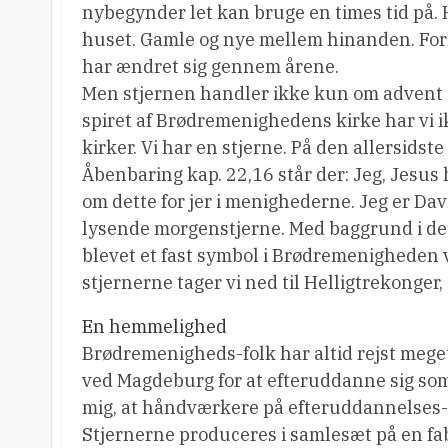
nybegynder let kan bruge en times tid på. 
huset. Gamle og nye mellem hinanden. Fo
har ændret sig gennem årene.
Men stjernen handler ikke kun om advent og
spiret af Brødremenighedens kirke har vi 
kirker. Vi har en stjerne. På den allersidste
Åbenbaring kap. 22,16 står der: Jeg, Jesus
om dette for jer i menighederne. Jeg er Da
lysende morgenstjerne. Med baggrund i de
blevet et fast symbol i Brødremenigheden 
stjernerne tager vi ned til Helligtrekonger,
En hemmelighed
Brødremenigheds-folk har altid rejst mege
ved Magdeburg for at efteruddanne sig som b
mig, at håndværkere på efteruddannelses-re
Stjernerne produceres i samlesæt på en fab