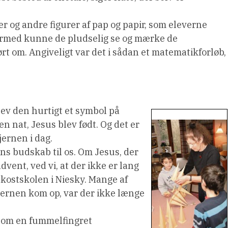
r og andre figurer af pap og papir, som eleverne
ermed kunne de pludselig se og mærke de
rt om. Angiveligt var det i sådan et matematikforløb,
lev den hurtigt et symbol på
n nat, Jesus blev født. Og det er
jernen i dag.
ens budskab til os. Om Jesus, der
dvent, ved vi, at der ikke er lang
 kostskolen i Niesky. Mange af
tjernen kom op, var der ikke længe
 som en fummelfingret