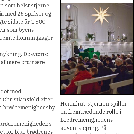
n som helst stjerne,
r, med 25 spidser og
te sidste år 1.300
sen som byens
berømte honningkager.
m
smykning. Desværre
et af mere ordinære
ndet med
Christiansfeld efter
Herrnhut-stjernen spiller
te brødremenighedsby
en fremtrædende rolle i
Brødremenighedens
t brødremenighedens-
adventsfejring. På
et for bl.a. brødrenes