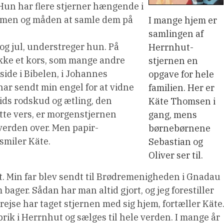
Hun har flere stjerner hængende i
rmen og måden at samle dem på
I mange hjem er
samlingen af
 jul, understreger hun. På
Herrnhut-
ikke et kors, som mange andre
stjernen en
 side i Bibelen, i Johannes
opgave for hele
 har sendt min engel for at vidne
familien. Her er
vids rodskud og ætling, den
Käte Thomsen i
tte vers, er morgenstjernen
gang, mens
verden over. Men papir-
børnebørnene
 smiler Käte.
Sebastian og
Oliver ser til.
t. Min far blev sendt til Brødremenigheden i Gnadau
ager. Sådan har man altid gjort, og jeg forestiller
jse har taget stjernen med sig hjem, fortæller Käte
rik i Herrnhut og sælges til hele verden. I mange år