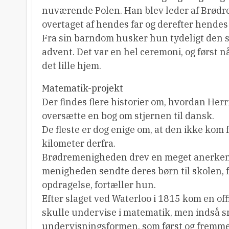
nuværende Polen. Han blev leder af Brødr
overtaget af hendes far og derefter hendes 
Fra sin barndom husker hun tydeligt den st
advent. Det var en hel ceremoni, og først n
det lille hjem.
Matematik-projekt
Der findes flere historier om, hvordan Herr
oversætte en bog om stjernen til dansk.
De fleste er dog enige om, at den ikke kom
kilometer derfra.
Brødremenigheden drev en meget anerkendt
menigheden sendte deres børn til skolen, fo
opdragelse, fortæller hun.
Efter slaget ved Waterloo i 1815 kom en off
skulle undervise i matematik, men indså s
undervisningsformen, som først og fremmest 