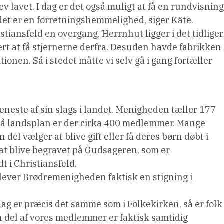
lavet. I dag er det også muligt at få en rundvisning
det er en forretningshemmelighed, siger Käte.
stiansfeld en overgang. Herrnhut ligger i det tidlige
ært at få stjernerne derfra. Desuden havde fabrikken
tionen. Så i stedet måtte vi selv gå i gang fortæller
neste af sin slags i landet. Menigheden tæller 177
på landsplan er der cirka 400 medlemmer. Mange
n del vælger at blive gift eller få deres børn døbt i
t blive begravet på Gudsageren, som er
 i Christiansfeld.
lever Brødremenigheden faktisk en stigning i
lag er præcis det samme som i Folkekirken, så er folk
en del af vores medlemmer er faktisk samtidig