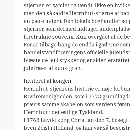
stjernen er samlet og tændt. Ikke en hvilke
men den såkaldte Herrnhut-stjerne af papi
en pære indeni. Den lokale boghandler solg
stjerner, som dermed indtager andenplad
foretrukne souvenir. Kun overgået af de 
For år tilbage hang de endda i gaderne so
handelstandforeningens officielle juleud
blæste de let i stykker og er siden erstatt
juletræer af kunstgran.
Inviteret af kongen
Herrnhut-stjernens historie er nøje forbu
Brødremenigheden, som i 1773 grundlagde 
præcis samme skabelon som verdens førs
Herrnhut i det østlige Tyskland.
I 1768 havde kong Christian den 7. besøg
byen Zeist i Holland, og han var så begejstr