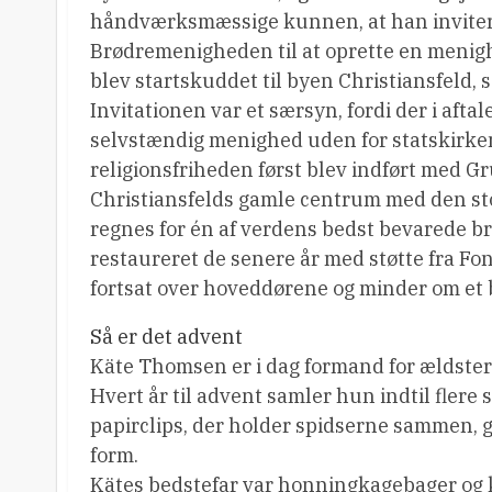
håndværksmæssige kunnen, at han invite
Brødremenigheden til at oprette en menig
blev startskuddet til byen Christiansfeld, 
Invitationen var et særsyn, fordi der i aftal
selvstændig menighed uden for statskirken.
religionsfriheden først blev indført med G
Christiansfelds gamle centrum med den st
regnes for én af verdens bedst bevarede 
restaureret de senere år med støtte fra 
fortsat over hoveddørene og minder om et 
Så er det advent
Käte Thomsen er i dag formand for ældst
Hvert år til advent samler hun indtil flere 
papirclips, der holder spidserne sammen, g
form.
Kätes bedstefar var honningkagebager og ko