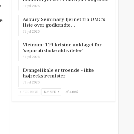
,
31. jul 2026
Asbury Seminary fjernet fra UMC’s
re
liste over godkendte…
31. jul 2026
Vietnam: 119 kristne anklaget for
’separatistiske aktiviteter’
31. jul 2026
Evangelikale er troende – ikke
højreekstremister
31. jul 2026
FORRIGE
NÆSTE
1 af 4.665