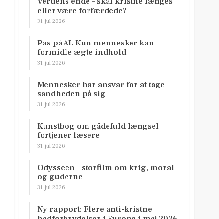
Verdens ende – skal kristne længes
eller være forfærdede?
31. jul 2026
Pas på AI. Kun mennesker kan
formidle ægte indhold
31. jul 2026
Mennesker har ansvar for at tage
sandheden på sig
31. jul 2026
Kunstbog om gådefuld længsel
fortjener læsere
31. jul 2026
Odysseen – storfilm om krig, moral
og guderne
31. jul 2026
.
Ny rapport: Flere anti-kristne
hadforbrydelser i Europa i maj 2026