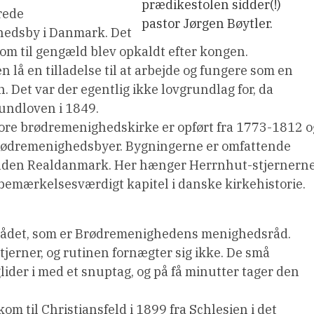
prædikestolen sidder(!)
rede
pastor Jørgen Bøytler.
hedsby i Danmark. Det
som til gengæld blev opkaldt efter kongen.
en lå en tilladelse til at arbejde og fungere som en
 Det var der egentlig ikke lovgrundlag for, da
rundloven i 1849.
ore brødremenighedskirke er opført fra 1773-1812 o
brødremenighedsbyer. Bygningerne er omfattende
Fonden Realdanmark. Her hænger Herrnhut-stjernern
bemærkelsesværdigt kapitel i danske kirkehistorie.
erådet, som er Brødremenighedens menighedsråd.
stjerner, og rutinen fornægter sig ikke. De små
lider i med et snuptag, og på få minutter tager den
m til Christiansfeld i 1899 fra Schlesien i det