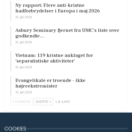
Ny rapport: Flere anti-kristne
hadforbrydelser i Europa i maj 2026
31. jul 2026
Asbury Seminary fjernet fra UMC’s liste over
godkendte…
31. jul 2026
Vietnam: 119 kristne anklaget for
’separatistiske aktiviteter’
31. jul 2026
Evangelikale er troende – ikke
højreekstremister
31. jul 2026
FORRIGE
NÆSTE
1 af 4.665
COOKIES