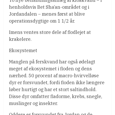
To nye behandlingsanlæg af kloakvand – i
henholdsvis Bet Sha’an-området og i
Jordandalen – menes først at blive
operationsdygtige om 1 1/2 år.
Imens ventes store dele af flodlejet at
krakelere.
Ekosystemet
Manglen på ferskvand har også ødelagt
meget af ekosystemet i floden og dens
nærhed. 50 procent af macro-hvirvelløse
dyr er forsvundet, fordi floden ikke længere
løber hurtigt og har et stort saltindhold.
Disse dyr omfatter fladorme, krebs, snegle,
muslinger og insekter.
Oddere er forsvundet fra Jordan og de