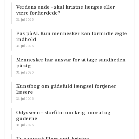
Verdens ende – skal kristne længes eller
være forfærdede?
31. jul 2026
Pas på AI. Kun mennesker kan formidle ægte
indhold
31. jul 2026
Mennesker har ansvar for at tage sandheden
på sig
31. jul 2026
Kunstbog om gådefuld længsel fortjener
læsere
31. jul 2026
Odysseen – storfilm om krig, moral og
guderne
31. jul 2026
Ny rapport: Flere anti-kristne