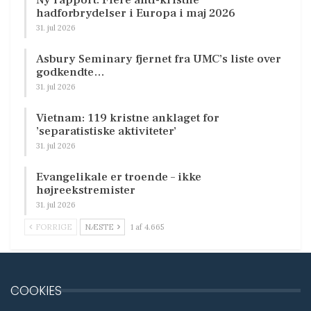
hadforbrydelser i Europa i maj 2026
31. jul 2026
Asbury Seminary fjernet fra UMC’s liste over
godkendte…
31. jul 2026
Vietnam: 119 kristne anklaget for
’separatistiske aktiviteter’
31. jul 2026
Evangelikale er troende – ikke
højreekstremister
31. jul 2026
FORRIGE
NÆSTE
1 af 4.665
COOKIES