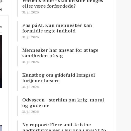
Verdens ende – skal kristne længes
eller være forfærdede?
ne
31. jul 2026
Pas på AI. Kun mennesker kan
er
formidle ægte indhold
31. jul 2026
Mennesker har ansvar for at tage
sandheden på sig
31. jul 2026
Kunstbog om gådefuld længsel
fortjener læsere
31. jul 2026
Odysseen – storfilm om krig, moral
og guderne
31. jul 2026
Ny rapport: Flere anti-kristne
hadforbrydelser i Europa i maj 2026