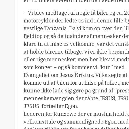
en 12 timers køretur inden de nåede frem 
– Vi blev modtaget af nogle få biler og ca. 2
motorcykler der ledte os ind i denne lille by
vestlige Tanzania. Da vi kom op over den lil
fjeldtop og så de tusinder af mennesker de
klare til at hilse os velkomne, var det vans
at holde tårerne tilbage. Vi er ikke berømt
eller rige mennesker; men her blev vi mod
som konger – og så kommer vi “kun” med
Evangeliet om Jesus Kristus. Vi forsøgte at
komme ud af bilen for at hilse på folket; m
kunne ikke lade sig gøre på grund af “press
menneskemængden der råbte JESUS, JESU
JESUS! fortæller Egon.
Lederen for Runzewe der er muslim holdt 
velkomsttale og sammenlignede Egon med