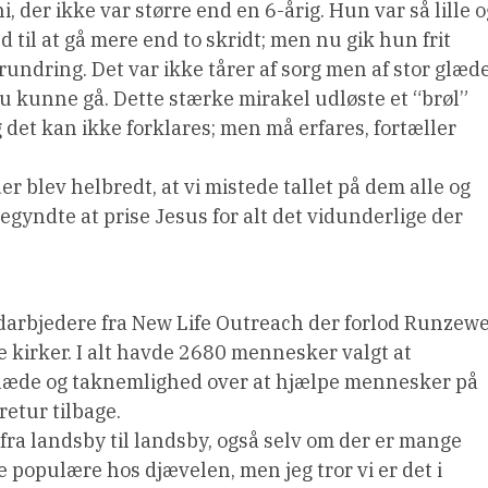
 der ikke var større end en 6-årig. Hun var så lille o
 til at gå mere end to skridt; men nu gik hun frit
rundring. Det var ikke tårer af sorg men af stor glæde
u kunne gå. Dette stærke mirakel udløste et “brøl”
 det kan ikke forklares; men må erfares, fortæller
r blev helbredt, at vi mistede tallet på dem alle og
gyndte at prise Jesus for alt det vidunderlige der
arbjedere fra New Life Outreach der forlod Runzew
e kirker. I alt havde 2680 mennesker valgt at
 glæde og taknemlighed over at hjælpe mennesker på
etur tilbage.
fra landsby til landsby, også selv om der er mange
e populære hos djævelen, men jeg tror vi er det i