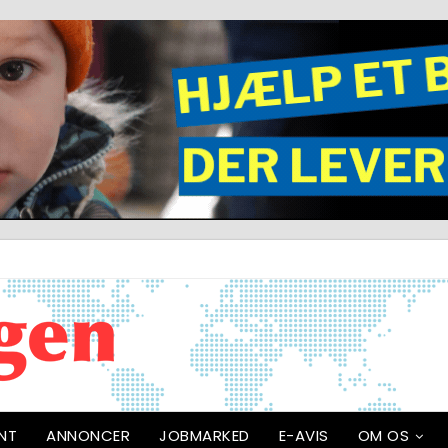
NT
ANNONCER
JOBMARKED
E-AVIS
OM OS