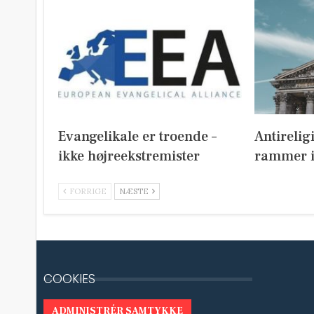
Evangelikale er troende –
Antirelig
ikke højreekstremister
rammer i
FORRIGE
NÆSTE
COOKIES
ADMINISTRÉR SAMTYKKE