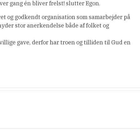
r gang én bliver frelst! slutter Egon.
ret og godkendt organisation som samarbejder på
 nyder stor anerkendelse både af folket og
illige gave, derfor har troen og tilliden til Gud en