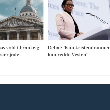
iøs vold i Frankrig
Debat: ’Kun kristendomme
sær jøder
kan redde Vesten’