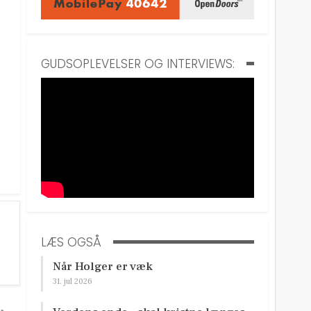
GUDSOPLEVELSER OG INTERVIEWS:
LÆS OGSÅ
Når Holger er væk
31. jul 2026