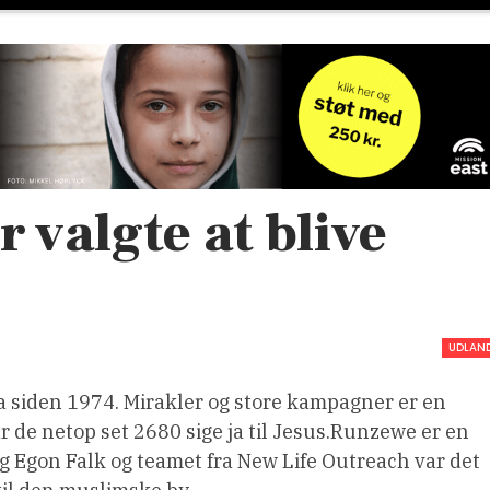
valgte at blive
UDLAN
a siden 1974. Mirakler og store kampagner er en
ar de netop set 2680 sige ja til Jesus.Runzewe er en
 og Egon Falk og teamet fra New Life Outreach var det