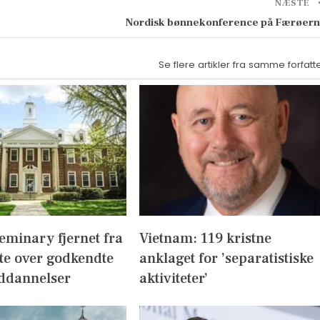
NÆSTE
Nordisk bønnekonference på Færøer
Se flere artikler fra samme forfatt
eminary fjernet fra
Vietnam: 119 kristne
te over godkendte
anklaget for ’separatistiske
ddannelser
aktiviteter’