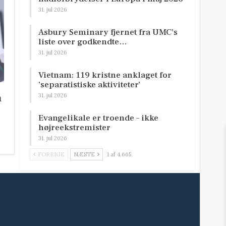
31. jul 2026
Asbury Seminary fjernet fra UMC’s
liste over godkendte…
31. jul 2026
Vietnam: 119 kristne anklaget for
’separatistiske aktiviteter’
n
31. jul 2026
Evangelikale er troende – ikke
højreekstremister
31. jul 2026
FORRIGE
NÆSTE
1 af 4.665