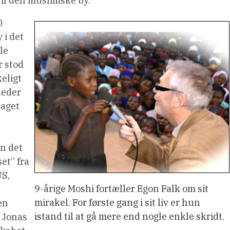
til den muslimske by.
0
 i det
le
r stod
keligt
heder
taget
en det
et” fra
S,
9-årige Moshi fortæller Egon Falk om sit
mirakel. For første gang i sit liv er hun
en
istand til at gå mere end nogle enkle skridt.
 Jonas