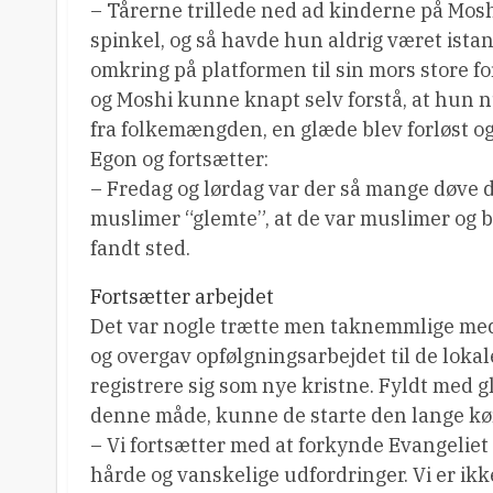
– Tårerne trillede ned ad kinderne på Moshi,
spinkel, og så havde hun aldrig været istand
omkring på platformen til sin mors store fo
og Moshi kunne knapt selv forstå, at hun n
fra folkemængden, en glæde blev forløst og
Egon og fortsætter:
– Fredag og lørdag var der så mange døve de
muslimer “glemte”, at de var muslimer og be
fandt sted.
Fortsætter arbejdet
Det var nogle trætte men taknemmlige med
og overgav opfølgningsarbejdet til de lokal
registrere sig som nye kristne. Fyldt med
denne måde, kunne de starte den lange kør
– Vi fortsætter med at forkynde Evangeliet 
hårde og vanskelige udfordringer. Vi er ikk