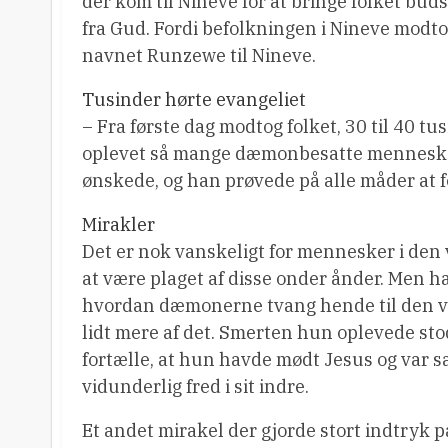
der kom til Nineve for at bringe folket bud
fra Gud. Fordi befolkningen i Nineve modt
navnet Runzewe til Nineve.
Tusinder hørte evangeliet
– Fra første dag modtog folket, 30 til 40 
oplevet så mange dæmonbesatte mennesker b
ønskede, og han prøvede på alle måder at f
Mirakler
Det er nok vanskeligt for mennesker i den v
at være plaget af disse onder ånder. Men 
hvordan dæmonerne tvang hende til den væ
lidt mere af det. Smerten hun oplevede st
fortælle, at hun havde mødt Jesus og var sa
vidunderlig fred i sit indre.
Et andet mirakel der gjorde stort indtryk p