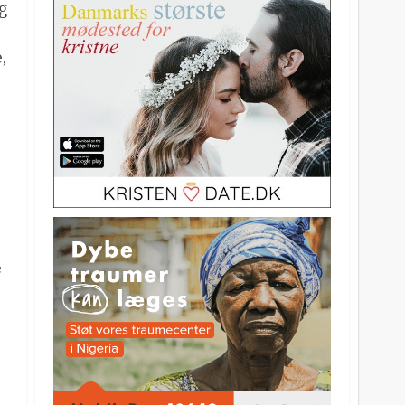
g
,
e