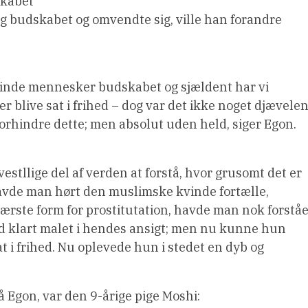
skabet
og budskabet og omvendte sig, ville han forandre
tusinde mennesker budskabet og sjældent har vi
live sat i frihed – dog var det ikke noget djævele
orhindre dette; men absolut uden held, siger Egon.
estllige del af verden at forstå, hvor grusomt det er
havde man hørt den muslimske kvinde fortælle,
rste form for prostitutation, havde man nok forståe
od klart malet i hendes ansigt; men nu kunne hun
t i frihed. Nu oplevede hun i stedet en dyb og
å Egon, var den 9-årige pige Moshi: