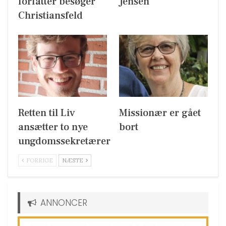
forfatter besøger
Jensen
Christiansfeld
Retten til Liv
Missionær er gået
ansætter to nye
bort
ungdomssekretærer
FORRIGE
NÆSTE
ANNONCER