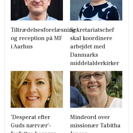
Tiltrædelsesforelæsning
Sekretariatschef
og reception på MF
skal koordinere
i Aarhus
arbejdet med
Danmarks
middelalderkirker
’Desperat efter
Mindeord over
Guds nærvær’-
missionær Tabitha