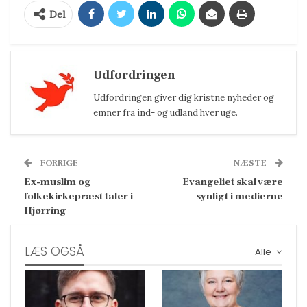
Del
Udfordringen
Udfordringen giver dig kristne nyheder og
emner fra ind- og udland hver uge.
FORRIGE
NÆSTE
Ex-muslim og
Evangeliet skal være
folkekirkepræst taler i
synligt i medierne
Hjørring
LÆS OGSÅ
Alle