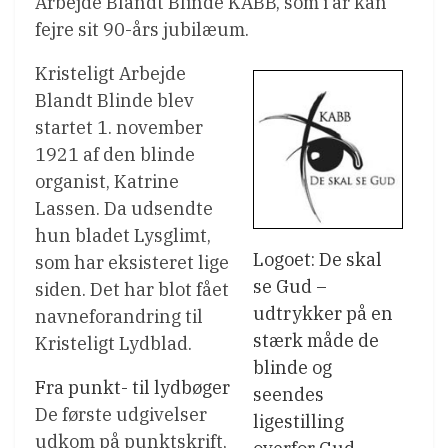
Arbejde Blandt Blinde KABB, som i år kan
fejre sit 90-års jubilæum.
Kristeligt Arbejde
Blandt Blinde blev
startet 1. november
1921 af den blinde
organist, Katrine
Lassen. Da udsendte
hun bladet Lysglimt,
Logoet: De skal
som har eksisteret lige
se Gud –
siden. Det har blot fået
udtrykker på en
navneforandring til
stærk måde de
Kristeligt Lydblad.
blinde og
Fra punkt- til lydbøger
seendes
De første udgivelser
ligestilling
udkom på punktskrift,