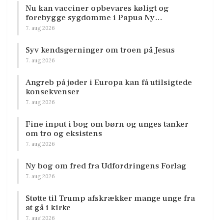
Nu kan vacciner opbevares køligt og
forebygge sygdomme i Papua Ny…
7. aug 2026
Syv kendsgerninger om troen på Jesus
7. aug 2026
Angreb på jøder i Europa kan få utilsigtede
konsekvenser
7. aug 2026
Fine input i bog om børn og unges tanker
om tro og eksistens
7. aug 2026
Ny bog om fred fra Udfordringens Forlag
7. aug 2026
Støtte til Trump afskrækker mange unge fra
at gå i kirke
7. aug 2026