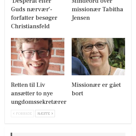
’Desperat efter
Mindeord over
Guds nærvær’-
missionær Tabitha
forfatter besøger
Jensen
Christiansfeld
Retten til Liv
Missionær er gået
ansætter to nye
bort
ungdomssekretærer
FORRIGE
NÆSTE