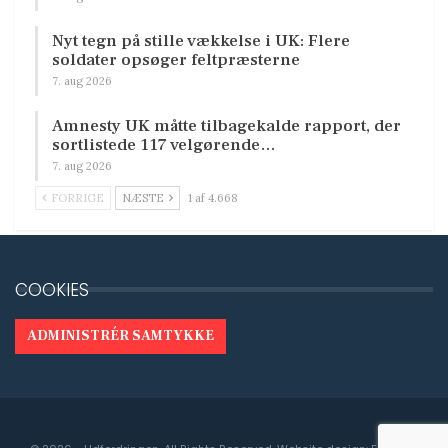
Nyt tegn på stille vækkelse i UK: Flere
soldater opsøger feltpræsterne
7. aug 2026
Amnesty UK måtte tilbagekalde rapport, der
sortlistede 117 velgørende…
7. aug 2026
FORRIGE
NÆSTE
1 af 4.668
COOKIES
ADMINISTRÉR SAMTYKKE