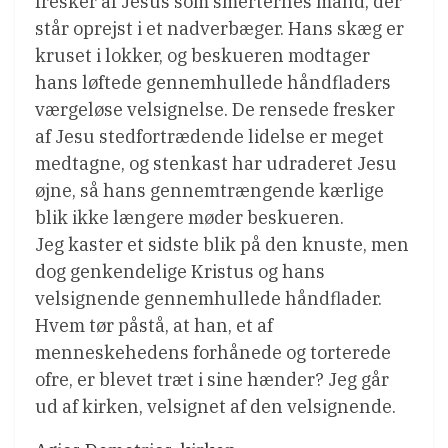
fresker af Jesus som smerternes mand, der
står oprejst i et nadverbæger. Hans skæg er
kruset i lokker, og beskueren modtager
hans løftede gennemhullede håndfladers
værgeløse velsignelse. De rensede fresker
af Jesu stedfortrædende lidelse er meget
medtagne, og stenkast har udraderet Jesu
øjne, så hans gennemtrængende kærlige
blik ikke længere møder beskueren.
Jeg kaster et sidste blik på den knuste, men
dog genkendelige Kristus og hans
velsignende gennemhullede håndflader.
Hvem tør påstå, at han, et af
menneskehedens forhånede og torterede
ofre, er blevet træt i sine hænder? Jeg går
ud af kirken, velsignet af den velsignende.