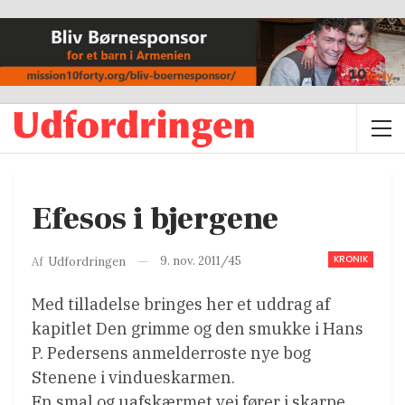
Efesos i bjergene
KRONIK
9. nov. 2011/45
Af
Udfordringen
Med tilladelse bringes her et uddrag af
kapitlet Den grimme og den smukke i Hans
P. Pedersens anmelderroste nye bog
Stenene i vindueskarmen.
En smal og uafskærmet vej fører i skarpe