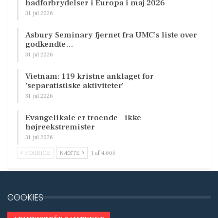
hadforbrydelser i Europa i maj 2026
31. jul 2026
Asbury Seminary fjernet fra UMC’s liste over
godkendte…
31. jul 2026
Vietnam: 119 kristne anklaget for
’separatistiske aktiviteter’
31. jul 2026
Evangelikale er troende – ikke
højreekstremister
31. jul 2026
FORRIGE
NÆSTE
1 af 4.665
COOKIES