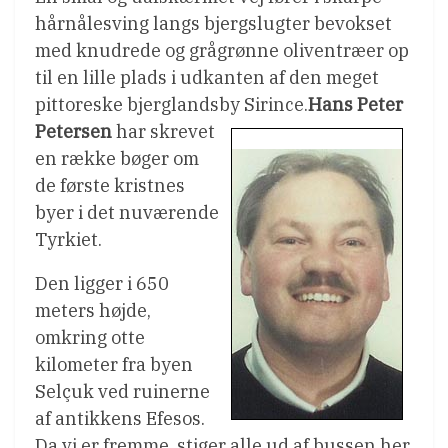
hårnålesving langs bjergslugter bevokset
med knudrede og grågrønne oliventræer op
til en lille plads i udkanten af den meget
pittoreske bjerglandsby Sirince.
Hans Peter
Petersen
har skrevet
en række bøger om
de første kristnes
byer i det nuværende
Tyrkiet.
Den ligger i 650
meters højde,
omkring otte
kilometer fra byen
Selçuk ved ruinerne
af antikkens Efesos.
Da vi er fremme, stiger alle ud af bussen her