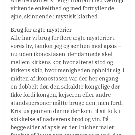
Alle fremstillet strengt frontalt med værdigt
virkende enkelthed og med fortryllende
øjne, skinnende i mystisk klarhed.
Brug for ægte mysterier
Alle har vi brug for flere ægte mysterier i
vores liv, tænker jeg og ser hen mod apsis –
nu uden ikonostasen, der dannede skel
mellem kirkens kor, hvor alteret stod og
kirkens skib, hvor menigheden opholdt sig. I
midten af ikonostasen var der her engang
en dobbelt dør, den såkaldte kongelige dør.
Ikke fordi kongen, kejseren eller andre
standspersoner måtte bruge den, men fordi
Kristus gennem denne dør kom til sit folk i
skikkelse af nadverens brød og vin. På
begge sider af apsis er der i nicher malet