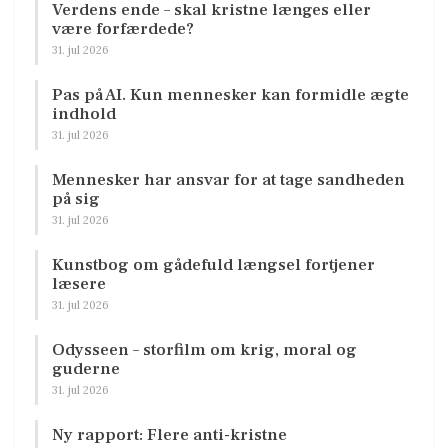
Verdens ende – skal kristne længes eller
være forfærdede?
31. jul 2026
Pas på AI. Kun mennesker kan formidle ægte
indhold
31. jul 2026
Mennesker har ansvar for at tage sandheden
på sig
31. jul 2026
Kunstbog om gådefuld længsel fortjener
læsere
31. jul 2026
Odysseen – storfilm om krig, moral og
guderne
31. jul 2026
Ny rapport: Flere anti-kristne