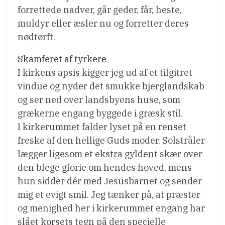
forrettede nadver, går geder, får, heste,
muldyr eller æsler nu og forretter deres
nødtørft.
Skamferet af tyrkere
I kirkens apsis kigger jeg ud af et tilgitret
vindue og nyder det smukke bjerglandskab
og ser ned over landsbyens huse, som
grækerne engang byggede i græsk stil.
I kirkerummet falder lyset på en renset
freske af den hellige Guds moder. Solstråler
lægger ligesom et ekstra gyldent skær over
den blege glorie om hendes hoved, mens
hun sidder dér med Jesusbarnet og sender
mig et evigt smil. Jeg tænker på, at præster
og menighed her i kirkerummet engang har
slået korsets tegn på den specielle