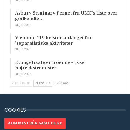
31. jul 2026
Asbury Seminary fjernet fra UMC’s liste over
godkendte…
31. jul 2026
Vietnam: 119 kristne anklaget for
’separatistiske aktiviteter’
31. jul 2026
Evangelikale er troende – ikke
højreekstremister
31. jul 2026
FORRIGE
NÆSTE
1 af 4.665
COOKIES
ADMINISTRÉR SAMTYKKE