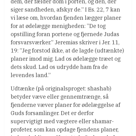
dem, der fælder dom i porten, og den, der
siger sandheden, afskyr de.” I Es. 22, 7 kan
vi læse om, hvordan fjenden lægger planer
for at ødelægge menigheden: ”De tog
opstilling foran portene og fjernede Judas
forsvarsværker.” Jeremias skriver i Jer. 11,
19: ”Jeg forstod ikke, at de lagde (udtænkte)
planer imod mig. Lad os ødelægge træet og
dets skud. Lad os udrydde ham fra de
levendes land.”
Udtænke (på originalsproget: shashab)
betyder væve eller gennemtrænge, så
fjenderne væver planer for ødelæggelse af
Guds forsamlinger. Det er derfor
supervigtigt med vægtere eller shamar-
profeter, som kan opdage fjendens planer,