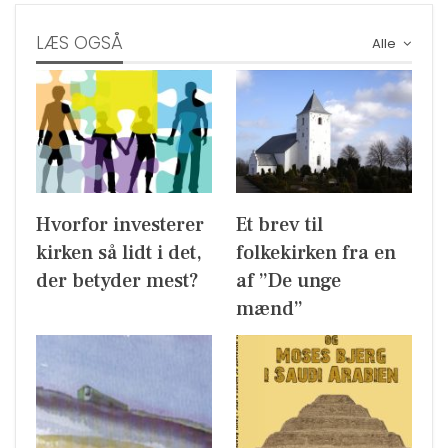
LÆS OGSÅ
Alle
Hvorfor investerer
Et brev til
kirken så lidt i det,
folkekirken fra en
der betyder mest?
af ”De unge
mænd”