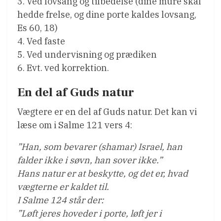
3. Ved lovsang og tilbedelse (dine mure skal
hedde frelse, og dine porte kaldes lovsang,
Es 60, 18)
4. Ved faste
5. Ved undervisning og prædiken
6. Evt. ved korrektion.
En del af Guds natur
Vægtere er en del af Guds natur. Det kan vi
læse om i Salme 121 vers 4:
”Han, som bevarer (shamar) Israel, han
falder ikke i søvn, han sover ikke.”
Hans natur er at beskytte, og det er, hvad
vægterne er kaldet til.
I Salme 124 står der:
”Løft jeres hoveder i porte, løft jer i