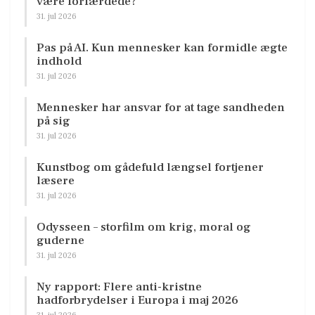
være forfærdede?
31. jul 2026
Pas på AI. Kun mennesker kan formidle ægte
indhold
31. jul 2026
Mennesker har ansvar for at tage sandheden
på sig
31. jul 2026
Kunstbog om gådefuld længsel fortjener
læsere
31. jul 2026
Odysseen – storfilm om krig, moral og
guderne
31. jul 2026
Ny rapport: Flere anti-kristne
hadforbrydelser i Europa i maj 2026