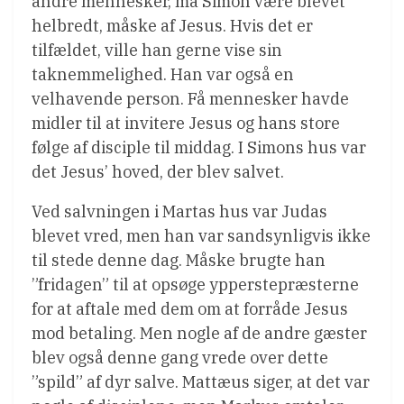
andre mennesker, må Simon være blevet
helbredt, måske af Jesus. Hvis det er
tilfældet, ville han gerne vise sin
taknemmelighed. Han var også en
velhavende person. Få mennesker havde
midler til at invitere Jesus og hans store
følge af disciple til middag. I Simons hus var
det Jesus’ hoved, der blev salvet.
Ved salvningen i Martas hus var Judas
blevet vred, men han var sandsynligvis ikke
til stede denne dag. Måske brugte han
”fridagen” til at opsøge ypperstepræsterne
for at aftale med dem om at forråde Jesus
mod betaling. Men nogle af de andre gæster
blev også denne gang vrede over dette
”spild” af dyr salve. Mattæus siger, at det var