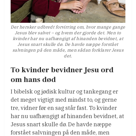
Der hersker udbredt forvirring om, hvor mange gange
Jesus blev salvet – og hvem der gjorde det. Men to
kvinder har nu uafhængigt af hinanden bevidnet, at
Jesus snart skulle dø. De havde næppe forstået
salvningen på den måde, men sådan forklarer Jesus
det.
To kvinder bevidner Jesu ord
om hans død
I bibelsk og jødisk kultur og tankegang er
det meget vigtigt med mindst to, og gerne
tre, vidner før en sag står fast. To kvinder
har nu uafhængigt af hinanden bevidnet, at
Jesus snart skulle dø. De havde næppe
forstået salvningen på den måde, men