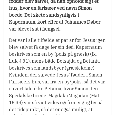
fødder blev salvet, da han opholdt sig i et
hus, hvor en farisæer ved navn Simon
boede. Det skete sandsynligvis i
Kapernaum, kort efter at Johannes Døber
var blevet sat i fængsel.
Det var i alle tilfælde et par år før, Jesus igen
blev salvet få dage før sin død. Kapernaum
beskrives som en by (polis på græsk) (fx.
Luk 4,31), mens både Betsajda og Betania
beskrives som landsbyer (græsk kome).
Kvinden, der salvede Jesus’ fødder i Simon
Farisæers hus, var fra en by/polis, så det var
i hvert fald ikke Betania, hvor Simon den
Spedalske boede. Magdala/Magadan (Mat
15,39) var så vidt vides også en vigtig by på
det tidspunkt, så det er også muligt, at