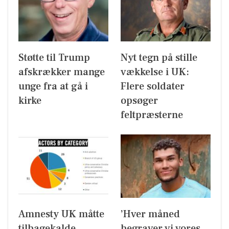
Støtte til Trump
Nyt tegn på stille
afskrækker mange
vækkelse i UK:
unge fra at gå i
Flere soldater
kirke
opsøger
feltpræsterne
Amnesty UK måtte
’Hver måned
tilbagekalde
begraver vi vores