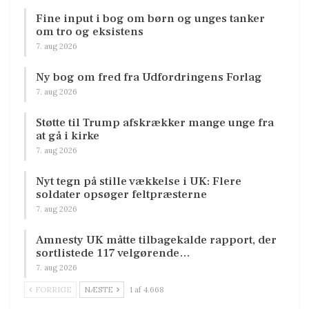
Fine input i bog om børn og unges tanker
om tro og eksistens
7. aug 2026
Ny bog om fred fra Udfordringens Forlag
7. aug 2026
Støtte til Trump afskrækker mange unge fra
at gå i kirke
7. aug 2026
Nyt tegn på stille vækkelse i UK: Flere
soldater opsøger feltpræsterne
7. aug 2026
Amnesty UK måtte tilbagekalde rapport, der
sortlistede 117 velgørende…
7. aug 2026
FORRIGE
NÆSTE
1 af 4.668