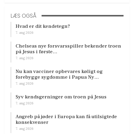
LÆS OGSÅ
Hvad er dit kendetegn?
7. aug 2026
Chelseas nye forsvarsspiller bekender troen
på Jesus i første…
7. aug 2026
Nu kan vacciner opbevares køligt og
forebygge sygdomme i Papua Ny…
7. aug 2026
Syv kendsgerninger om troen på Jesus
7. aug 2026
Angreb på jøder i Europa kan få utilsigtede
konsekvenser
7. aug 2026