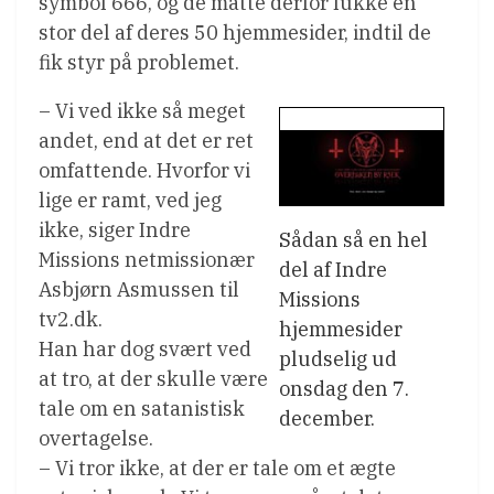
symbol 666, og de måtte derfor lukke en
stor del af deres 50 hjemmesider, indtil de
fik styr på problemet.
– Vi ved ikke så meget
andet, end at det er ret
omfattende. Hvorfor vi
lige er ramt, ved jeg
ikke, siger Indre
Sådan så en hel
Missions netmissionær
del af Indre
Asbjørn Asmussen til
Missions
tv2.dk.
hjemmesider
Han har dog svært ved
pludselig ud
at tro, at der skulle være
onsdag den 7.
tale om en satanistisk
december.
overtagelse.
– Vi tror ikke, at der er tale om et ægte