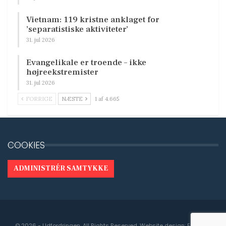
Vietnam: 119 kristne anklaget for
’separatistiske aktiviteter’
31. jul 2026
Evangelikale er troende – ikke
højreekstremister
31. jul 2026
FORRIGE
NÆSTE
1 af 4.665
COOKIES
ADMINISTRÉR SAMTYKKE
© 2026 - Udfordringen. All Rights Reserved.
Website design:
Engedal