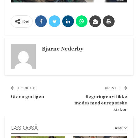
Del
Bjarne Nederby
FORRIGE
NÆSTE
Giv en ged igen
Regeringen vil ikke
mødes med europæiske
kirker
LÆS OGSÅ
Alle