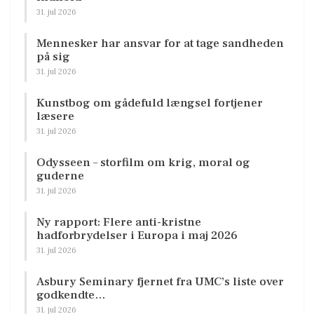
31. jul 2026
Mennesker har ansvar for at tage sandheden
på sig
31. jul 2026
Kunstbog om gådefuld længsel fortjener
læsere
31. jul 2026
Odysseen – storfilm om krig, moral og
guderne
31. jul 2026
Ny rapport: Flere anti-kristne
hadforbrydelser i Europa i maj 2026
31. jul 2026
Asbury Seminary fjernet fra UMC’s liste over
godkendte…
31. jul 2026