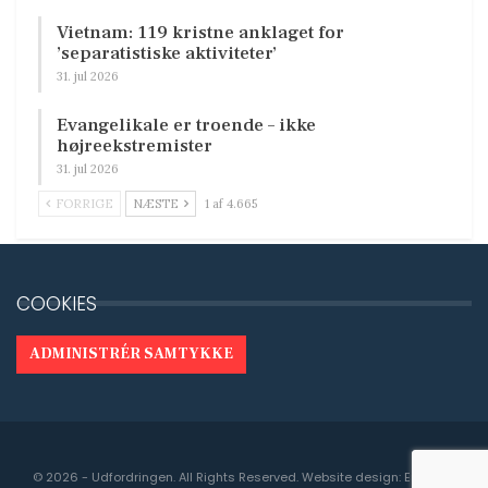
Vietnam: 119 kristne anklaget for
’separatistiske aktiviteter’
31. jul 2026
Evangelikale er troende – ikke
højreekstremister
31. jul 2026
FORRIGE
NÆSTE
1 af 4.665
COOKIES
ADMINISTRÉR SAMTYKKE
© 2026 - Udfordringen. All Rights Reserved.
Website design:
Engedal