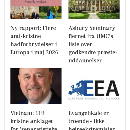
Ny rapport: Flere
Asbury Seminary
anti-kristne
fjernet fra UMC’s
hadforbrydelser i
liste over
Europa i maj 2026
godkendte præste-
uddannelser
Vietnam: 119
Evangelikale er
kristne anklaget
troende – ikke
for ’separatistiske
højreekstremister