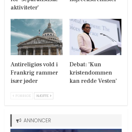
aktiviteter’
Antireligiøs vold i
Debat: ’Kun
Frankrig rammer
kristendommen
især jøder
kan redde Vesten’
FORRIGE
NÆSTE
ANNONCER