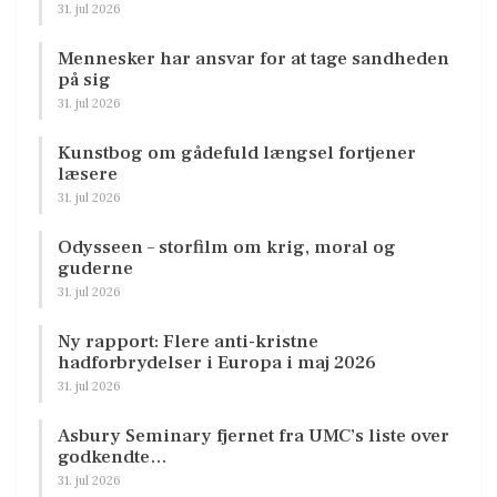
31. jul 2026
Mennesker har ansvar for at tage sandheden
på sig
31. jul 2026
Kunstbog om gådefuld længsel fortjener
læsere
31. jul 2026
Odysseen – storfilm om krig, moral og
guderne
31. jul 2026
Ny rapport: Flere anti-kristne
hadforbrydelser i Europa i maj 2026
31. jul 2026
Asbury Seminary fjernet fra UMC’s liste over
godkendte…
31. jul 2026