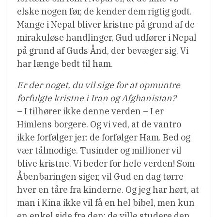
elske nogen før, de kender dem rigtig godt.
Mange i Nepal bliver kristne på grund af de
mirakuløse handlinger, Gud udfører i Nepal 
på grund af Guds Ånd, der bevæger sig. Vi
har længe bedt til ham.
Er der noget, du vil sige for at opmuntre
forfulgte kristne i Iran og Afghanistan?
– I tilhører ikke denne verden – I er
Himlens borgere. Og vi ved, at de vantro
ikke forfølger jer: de forfølger Ham. Bed og
vær tålmodige. Tusinder og millioner vil
blive kristne. Vi beder for hele verden! Som
Åbenbaringen siger, vil Gud en dag tørre
hver en tåre fra kinderne. Og jeg har hørt, at
man i Kina ikke vil få en hel bibel, men kun
en enkel side fra den; de ville studere den