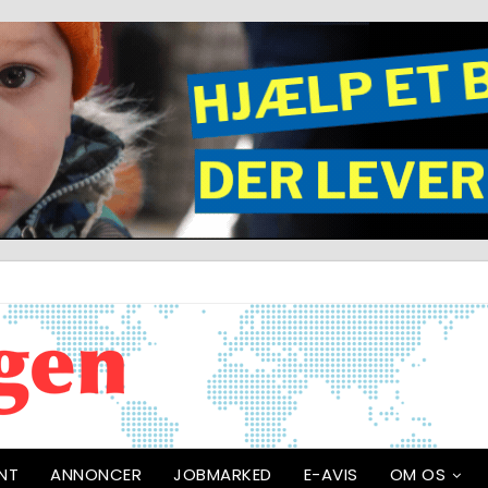
NT
ANNONCER
JOBMARKED
E-AVIS
OM OS