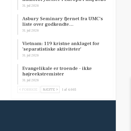
31. jul 2026
Asbury Seminary fjernet fra UMC’s
liste over godkendte…
31. jul 2026
Vietnam: 119 kristne anklaget for
’separatistiske aktiviteter’
31. jul 2026
Evangelikale er troende – ikke
højreekstremister
31. jul 2026
FORRIGE
NÆSTE
1 af 4.665