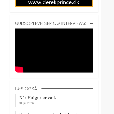
GUDSOPLEVELSER OG INTERVIEWS:
LÆS OGSÅ
Når Holger er væk
31. jul 2026