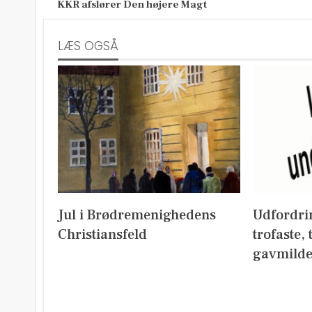
KKR afslører Den højere Magt
LÆS OGSÅ
Jul i Brødremenighedens
Udfordri
Christiansfeld
trofaste,
gavmild