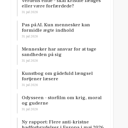
Verdens ende – skal kristne længes
eller være forfærdede?
31. jul 2026
Pas på AI. Kun mennesker kan
formidle ægte indhold
31. jul 2026
Mennesker har ansvar for at tage
sandheden på sig
31. jul 2026
Kunstbog om gådefuld længsel
fortjener læsere
31. jul 2026
Odysseen – storfilm om krig, moral
og guderne
31. jul 2026
Ny rapport: Flere anti-kristne
hadforbrydelser i Europa i maj 2026