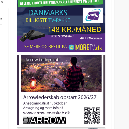
os
er