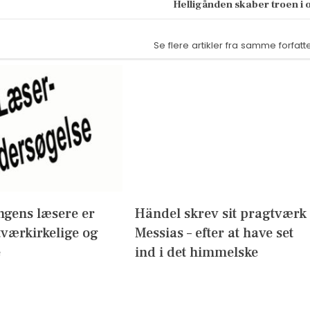
Helligånden skaber troen i 
Se flere artikler fra samme forfatt
ngens læsere er
Händel skrev sit pragtværk
 tværkirkelige og
Messias – efter at have set
e
ind i det himmelske