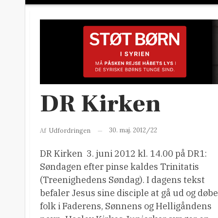
DR Kirken
30. maj. 2012/22
Af
Udfordringen
DR Kirken  3. juni 2012 kl. 14.00 på DR1:
Søndagen efter pinse kaldes Trinitatis
(Treenighedens Søndag). I dagens tekst
befaler Jesus sine disciple at gå ud og døbe
folk i Faderens, Sønnens og Helligåndens