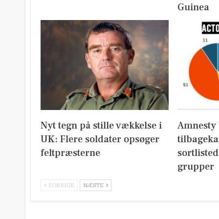
Guinea
Nyt tegn på stille vækkelse i
Amnesty 
UK: Flere soldater opsøger
tilbageka
feltpræsterne
sortliste
grupper
FORRIGE
NÆSTE