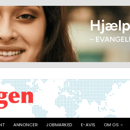
NT
ANNONCER
JOBMARKED
E-AVIS
OM OS