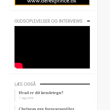
GUDSOPLEVELSER OG INTERVIEWS:
LÆS OGSÅ
Hvad er dit kendetegn?
7. aug 2026
Chelseas nye forsvarsspiller