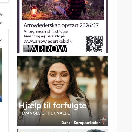
de
er