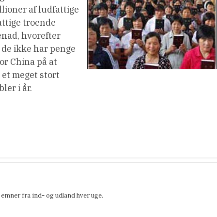
llioner af ludfattige
attige troende
enad, hvorefter
i de ikke har penge
for China på at
 et meget stort
ler i år.
emner fra ind- og udland hver uge.