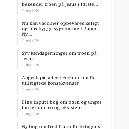
bekender troen på Jesus i første…
7. aug 2026
Nu kan vacciner opbevares køligt
og forebygge sygdomme i Papua
Ny…
7. aug 2026
Syv kendsgerninger om troen på
Jesus
7. aug 2026
Angreb på jøder i Europa kan få
utilsigtede konsekvenser
7. aug 2026
Fine input i bog om børn og unges
tanker om tro og eksistens
7. aug 2026
Ny bog om fred fra Udfordringens