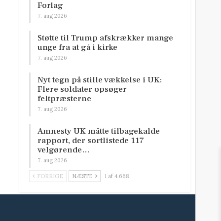
Forlag
7. aug 2026
Støtte til Trump afskrækker mange
unge fra at gå i kirke
7. aug 2026
Nyt tegn på stille vækkelse i UK:
Flere soldater opsøger
feltpræsterne
7. aug 2026
Amnesty UK måtte tilbagekalde
rapport, der sortlistede 117
velgørende…
7. aug 2026
FORRIGE
NÆSTE
1 af 4.668