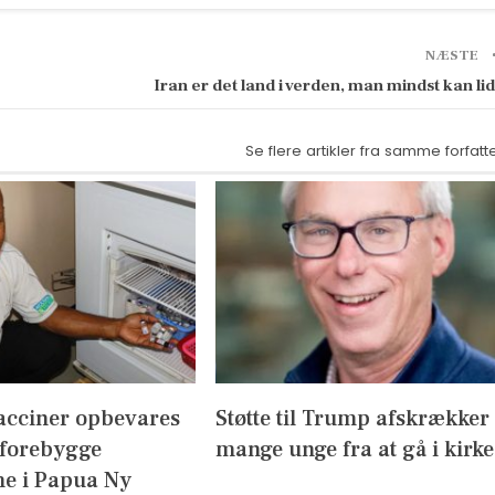
NÆSTE
Iran er det land i verden, man mindst kan li
Se flere artikler fra samme forfatt
acciner opbevares
Støtte til Trump afskrækker
 forebygge
mange unge fra at gå i kirke
e i Papua Ny