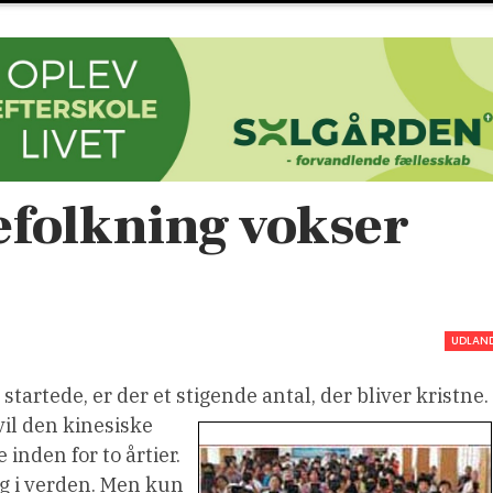
efolkning vokser
UDLAN
startede, er der et stigende antal, der bliver kristne.
vil den kinesiske
inden for to årtier.
ng i verden. Men kun