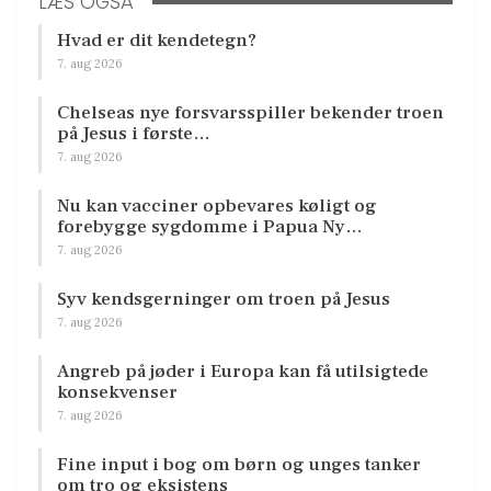
LÆS OGSÅ
Hvad er dit kendetegn?
7. aug 2026
Chelseas nye forsvarsspiller bekender troen
på Jesus i første…
7. aug 2026
Nu kan vacciner opbevares køligt og
forebygge sygdomme i Papua Ny…
7. aug 2026
Syv kendsgerninger om troen på Jesus
7. aug 2026
Angreb på jøder i Europa kan få utilsigtede
konsekvenser
7. aug 2026
Fine input i bog om børn og unges tanker
om tro og eksistens