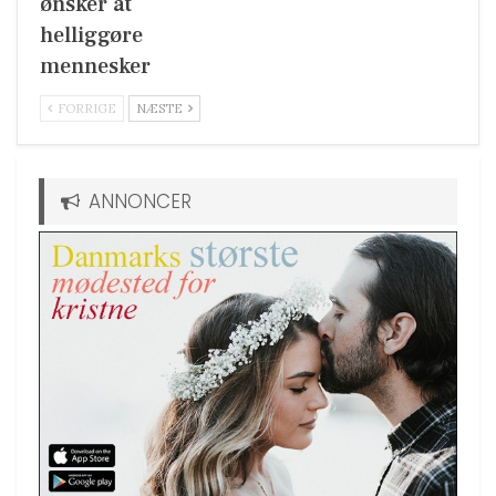
ønsker at
helliggøre
mennesker
FORRIGE
NÆSTE
ANNONCER