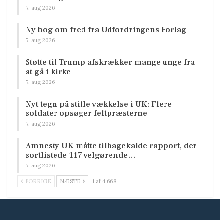
7. aug 2026
Ny bog om fred fra Udfordringens Forlag
7. aug 2026
Støtte til Trump afskrækker mange unge fra
at gå i kirke
7. aug 2026
Nyt tegn på stille vækkelse i UK: Flere
soldater opsøger feltpræsterne
7. aug 2026
Amnesty UK måtte tilbagekalde rapport, der
sortlistede 117 velgørende…
7. aug 2026
FORRIGE
NÆSTE
1 af 4.668