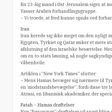
En 23-åig mand i Øst-Jerusalem siger, at m
Yasser Arafats forhandlingsgruppe.
– Vi troede, at fred kunne opnås ved forha
Iran
Iran kerede sig ikke meget om den nyligt 
Egypten, Tyrkiet og Qatar ønker et mere st
afslutning af den israelske besættelse. Me
om en to-stats løsning, så nogle sagkyndig
våbenhvile.
Artiklen i “New York Times” slutter:
– Mens Hamas bevæger sig nærmere til Tyrk
en ‘modstandsbevægelse”; fordi disse tre l
Atrissi, en libanisisk akademiker, der specia
Fatah – Hamas drøftelser
Nye “forsonings”-drøftelser vil snart blive