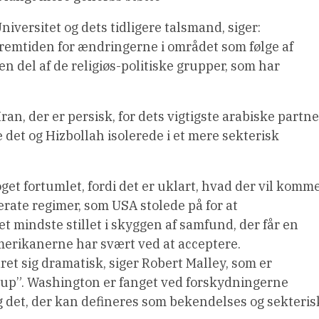
iversitet og dets tidligere talsmand, siger:
fremtiden for ændringerne i området som følge af
en del af de religiøs-politiske grupper, som har
Iran, der er persisk, for dets vigtigste arabiske partne
re det og Hizbollah isolerede i et mere sekterisk
get fortumlet, fordi det er uklart, hvad der vil komm
derate regimer, som USA stolede på for at
det mindste stillet i skyggen af samfund, der får en
amerikanerne har svært ved at acceptere.
ret sig dramatisk, siger Robert Malley, som er
roup”. Washington er fanget ved forskydningerne
 det, der kan defineres som bekendelses og sekteris