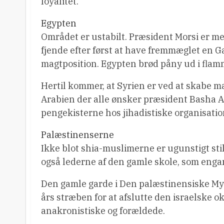
loyalitet.
Egypten
Området er ustabilt. Præsident Morsi er med
fjende efter først at have fremmæglet en G
magtposition. Egypten brød påny ud i flam
Hertil kommer, at Syrien er ved at skabe 
Arabien der alle ønsker præsident Basha A
pengekisterne hos jihadistiske organisatio
Palæstinenserne
Ikke blot shia-muslimerne er ugunstigt st
også lederne af den gamle skole, som enga
Den gamle garde i Den palæstinensiske Myn
års stræben for at afslutte den israelske 
anakronistiske og forældede.