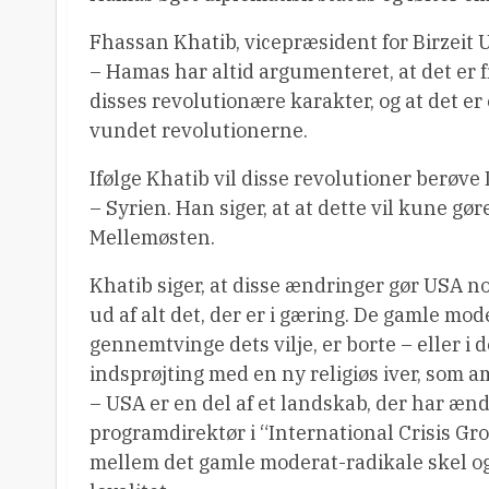
Fhassan Khatib, vicepræsident for Birzeit Un
– Hamas har altid argumenteret, at det er 
disses revolutionære karakter, og at det er 
vundet revolutionerne.
Ifølge Khatib vil disse revolutioner berøve 
– Syrien. Han siger, at at dette vil kune gø
Mellemøsten.
Khatib siger, at disse ændringer gør USA no
ud af alt det, der er i gæring. De gamle mo
gennemtvinge dets vilje, er borte – eller i 
indsprøjting med en ny religiøs iver, som 
– USA er en del af et landskab, der har ænd
programdirektør i “International Crisis G
mellem det gamle moderat-radikale skel og