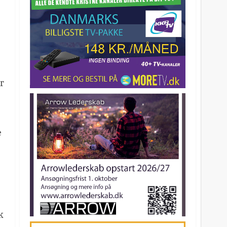
r
e
k