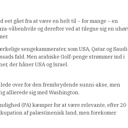
 eet gået fra at være en helt til – for mange – en
aza-våbenhvile og derefter ved at tilegne sig en uhør
mer.
mærkelige sengekammerater, som USA, Qatar og Saudi
ssads fald. Men arabiske Golf-penge strømmer ind i
ner, der håner USA og Israel.
illede over for den frembrydende sunni-akse, men
ng allierede sig med Washington.
dighed (PA) kæmper for at være relevante, efter 20
okkupation af palæstinenisk land, men forekomer