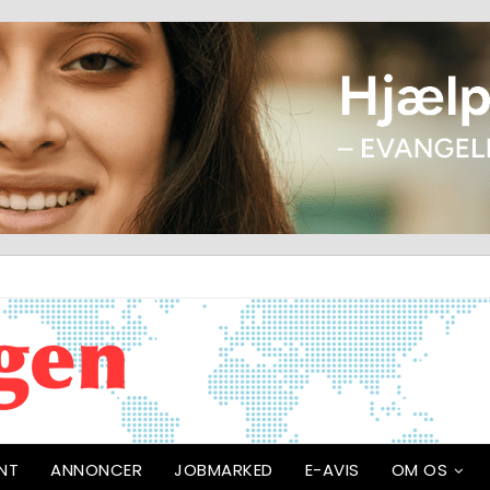
NT
ANNONCER
JOBMARKED
E-AVIS
OM OS