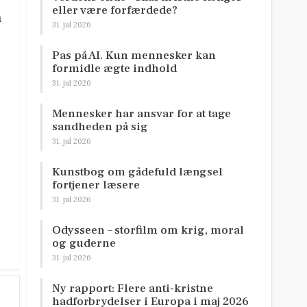
eller være forfærdede?
n
31. jul 2026
Pas på AI. Kun mennesker kan
formidle ægte indhold
31. jul 2026
Mennesker har ansvar for at tage
sandheden på sig
31. jul 2026
Kunstbog om gådefuld længsel
fortjener læsere
31. jul 2026
Odysseen – storfilm om krig, moral
og guderne
31. jul 2026
Ny rapport: Flere anti-kristne
hadforbrydelser i Europa i maj 2026