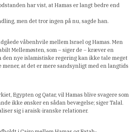
odstanden har vist, at Hamas er langt bedre end
ndling, men det tror ingen på nu, sagde han.
indgåede våbenhvile mellem Israel og Hamas. Men
abilt Mellemøsten, som – siger de – kræver en
n den nye islamistiske regering kan ikke tale meget
e mener, at det er mere sandsynligt med en langtids
iet, Egypten og Qatar, vil Hamas blive svagere som
ande ikke ønsker en sådan bevægelse; siger Talal.
liser sig i araisk-iranske relationer.
 afholdt i Cairo mellem Hamas og Fatah-