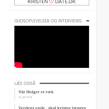
GUDSOPLEVELSER OG INTERVIEWS:
LÆS OGSÅ
Når Holger er væk
31. jul 2026
Verdens ende – skal kristne længes