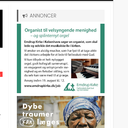
ANNONCER
L
f