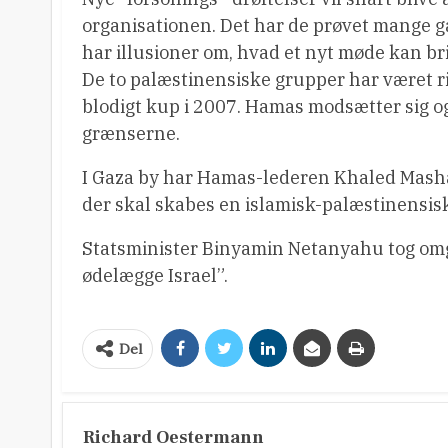
organisationen. Det har de prøvet mange g
har illusioner om, hvad et nyt møde kan br
De to palæstinensiske grupper har været r
blodigt kup i 2007. Hamas modsætter sig o
grænserne.
I Gaza by har Hamas-lederen Khaled Mashal 
der skal skabes en islamisk-palæstinensisk
Statsminister Binyamin Netanyahu tog omg
ødelægge Israel”.
Del
Richard Oestermann