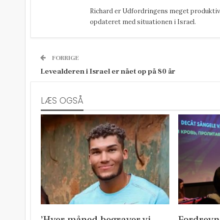
Richard er Udfordringens meget produktive
opdateret med situationen i Israel.
FORRIGE
Levealderen i Israel er nået op på 80 år
LÆS OGSÅ
’Hver måned begraver vi
Fordrevn