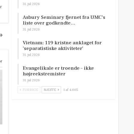
31. jul 2026
r
Asbury Seminary fjernet fra UMC’s
liste over godkendte…
31. jul 2026
Vietnam: 119 kristne anklaget for
’separatistiske aktiviteter’
31. jul 2026
er
Evangelikale er troende – ikke
højreekstremister
31. jul 2026
FORRIGE
NÆSTE
1 af 4.665