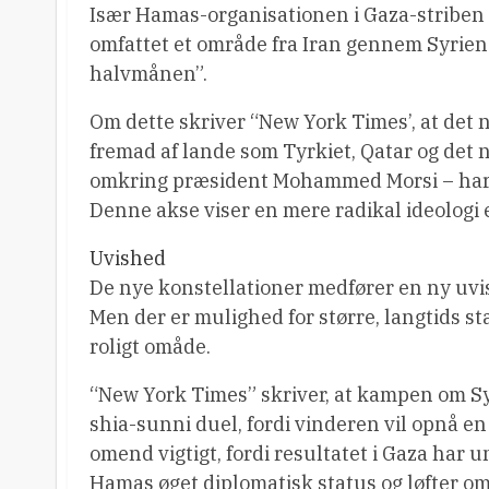
Især Hamas-organisationen i Gaza-striben e
omfattet et område fra Iran gennem Syrien 
halvmånen”.
Om dette skriver “New York Times’, at de
fremad af lande som Tyrkiet, Qatar og det 
omkring præsident Mohammed Morsi – har v
Denne akse viser en mere radikal ideologi e
Uvished
De nye konstellationer medfører en ny uvi
Men der er mulighed for større, langtids st
roligt omåde.
“New York Times” skriver, at kampen om S
shia-sunni duel, fordi vinderen vil opnå en
omend vigtigt, fordi resultatet i Gaza har
Hamas øget diplomatisk status og løfter om