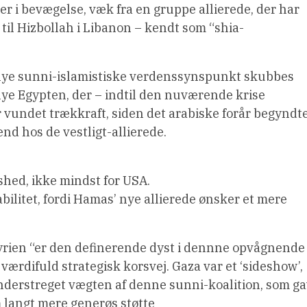
r i bevægelse, væk fra en gruppe allierede, der har
til Hizbollah i Libanon – kendt som “shia-
t nye sunni-islamistiske verdenssynspunkt skubbes
nye Egypten, der – indtil den nuværende krise
undet trækkraft, siden det arabiske forår begyndte
nd hos de vestligt-allierede.
shed, ikke mindst for USA.
abilitet, fordi Hamas’ nye allierede ønsker et mere
yrien “er den definerende dyst i dennne opvågnende
 værdifuld strategisk korsvej. Gaza var et ‘sideshow’,
 understreget vægten af denne sunni-koalition, som g
 langt mere generøs støtte