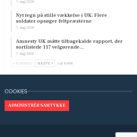
7. aug 2026
Nyt tegn på stille vækkelse i UK: Flere
soldater opsøger feltpræsterne
7. aug 2026
Amnesty UK måtte tilbagekalde rapport, der
sortlistede 117 velgørende…
7. aug 2026
FORRIGE
NÆSTE
1 af 4.668
COOKIES
ADMINISTRÉR SAMTYKKE