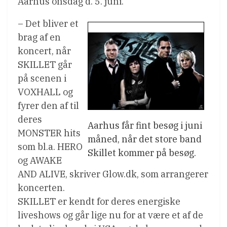
Aarhus onsdag d. 5. juni.
– Det bliver et
brag af en
koncert, når
SKILLET går
på scenen i
VOXHALL og
fyrer den af til
deres
Aarhus får fint besøg i juni
MONSTER hits
måned, når det store band
som bl.a. HERO
Skillet kommer på besøg.
og AWAKE
AND ALIVE, skriver Glow.dk, som arrangerer
koncerten.
SKILLET er kendt for deres energiske
liveshows og går lige nu for at være et af de