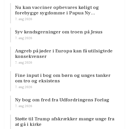
Nu kan vacciner opbevares køligt og
forebygge sygdomme i Papua Ny…
7. aug 2026
Syv kendsgerninger om troen på Jesus
7. aug 2026
Angreb på jøder i Europa kan få utilsigtede
konsekvenser
7. aug 2026
Fine input i bog om børn og unges tanker
om tro og eksistens
7. aug 2026
Ny bog om fred fra Udfordringens Forlag
7. aug 2026
Støtte til Trump afskrækker mange unge fra
at gå i kirke