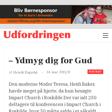
– Ydmyg dig for Gud
PORTRÆT
14. mar. 2013/11
Af
Henrik Engedal
Den moderne Moder Teresa, Heidi Baker,
havde meget på hjerte, da hun besøgte
Impact Church i Roskilde.Der var ialt 250
deltagere til konferencen i Impact Church i
Roskilde, hvor 50 måtte sidde i et såkaldt