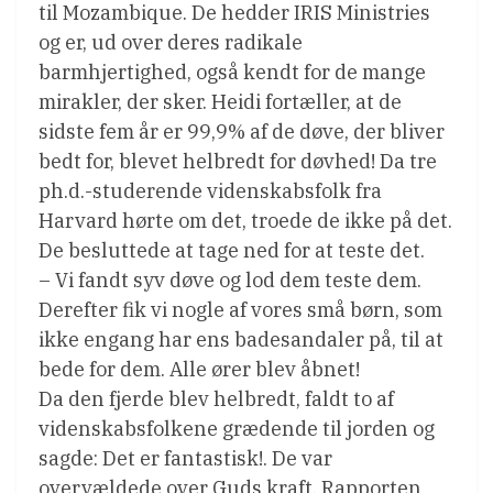
til Mozambique. De hedder IRIS Ministries
og er, ud over deres radikale
barmhjertighed, også kendt for de mange
mirakler, der sker. Heidi fortæller, at de
sidste fem år er 99,9% af de døve, der bliver
bedt for, blevet helbredt for døvhed! Da tre
ph.d.-studerende videnskabsfolk fra
Harvard hørte om det, troede de ikke på det.
De besluttede at tage ned for at teste det.
– Vi fandt syv døve og lod dem teste dem.
Derefter fik vi nogle af vores små børn, som
ikke engang har ens badesandaler på, til at
bede for dem. Alle ører blev åbnet!
Da den fjerde blev helbredt, faldt to af
videnskabsfolkene grædende til jorden og
sagde: Det er fantastisk!. De var
overvældede over Guds kraft. Rapporten