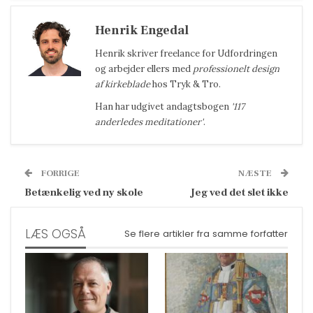
Henrik Engedal
Henrik
skriver freelance for Udfordringen
og arbejder ellers med
professionelt design
af kirkeblade
hos Tryk & Tro.
Han har udgivet andagtsbogen
'117
anderledes meditationer'
.
FORRIGE
NÆSTE
Betænkelig ved ny skole
Jeg ved det slet ikke
LÆS OGSÅ
Se flere artikler fra samme forfatter