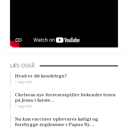
LÆS OGSÅ
Hvad er dit kendetegn?
7. aug 2026
Chelseas nye forsvarsspiller bekender troen
på Jesus i første…
7. aug 2026
Nu kan vacciner opbevares køligt og
forebygge sygdomme i Papua Ny…