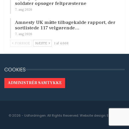
soldater opsøger feltpræsterne
7. aug 2026
Amnesty UK måtte tilbagekalde rapport, der
sortlistede 117 velgørende…
7. aug 2026
FORRIGE
NÆSTE
1 af 4.668
COOKIES
ADMINISTRÉR SAMTYKKE
© 2026 - Udfordringen. All Rights Reserved.
Website design:
Engedal