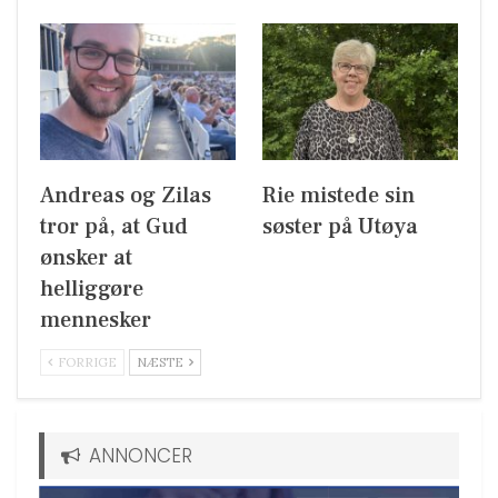
Andreas og Zilas
Rie mistede sin
tror på, at Gud
søster på Utøya
ønsker at
helliggøre
mennesker
FORRIGE
NÆSTE
ANNONCER