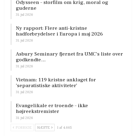
Odysseen – storfilm om krig, moral og
guderne
31. jul 2026
Ny rapport: Flere anti-kristne
hadforbrydelser i Europa i maj 2026
31. jul 2026
Asbury Seminary fjernet fra UMC’s liste over
godkendte…
31. jul 2026
Vietnam: 119 kristne anklaget for
’separatistiske aktiviteter’
31. jul 2026
Evangelikale er troende – ikke
højreekstremister
31. jul 2026
FORRIGE
NÆSTE
1 af 4.665