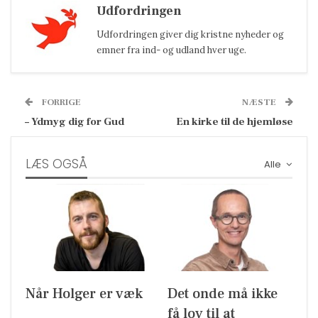
Udfordringen
Udfordringen giver dig kristne nyheder og
emner fra ind- og udland hver uge.
FORRIGE
NÆSTE
– Ydmyg dig for Gud
En kirke til de hjemløse
LÆS OGSÅ
Alle
Når Holger er væk
Det onde må ikke
få lov til at