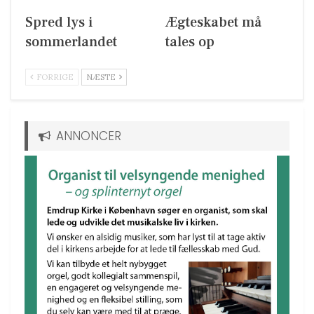
Spred lys i
Ægteskabet må
sommerlandet
tales op
FORRIGE
NÆSTE
ANNONCER