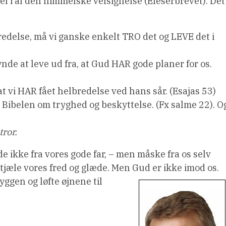
l i al den himmelske velsignelse (Efeserbrevet). Det
bredelse, må vi ganske enkelt TRO det og LEVE det i
ynde at leve ud fra, at Gud HAR gode planer for os.
 at vi HAR fået helbredelse ved hans sår. (Esajas 53)
a Bibelen om tryghed og beskyttelse. (Fx salme 22). O
tror.
 ikke fra vores gode far, – men måske fra os selv
 stjæle vores fred og glæde. Men Gud er ikke imod os.
yggen og løfte øjnene til