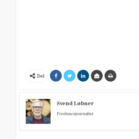
Del
Svend Løbner
Freelancejournalist