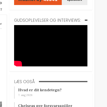
u?
GUDSOPLEVELSER OG INTERVIEWS:
er
LÆS OGSÅ
Hvad er dit kendetegn?
7. aug 2026
Chelseas nye forsvarsspiller