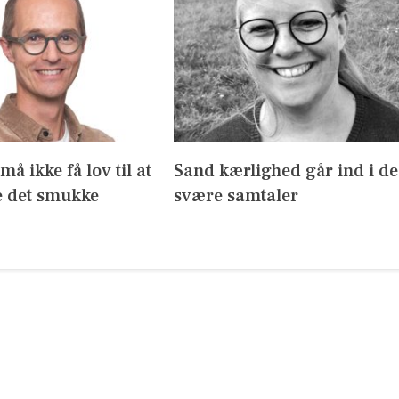
å ikke få lov til at
Sand kærlighed går ind i de
 det smukke
svære samtaler