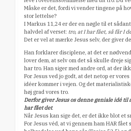
leve i overensstemmelse med dit tro. Du ved
Måske er det, fordi vi vender tingene på hove
stor lettelse?
I Markus 11,24 er der en nøgle til et sådant 
halvdel af verset:
tro, at I har fået, så får I de
Det er vel at mærke Jesus selv, der giver de
Han forklarer disciplene, at det er nødvendi
lover dem, at selv om det så skulle dreje sig 
har tro. Han siger med andre ord, at der i
For Jesus ved jo godt, at det netop er vores
idéer kommer i vejen. Og det materialistis
høj grad vores tro.
Derfor giver Jesus os denne geniale idé til 
har fået det
.
Når Jesus kan sige det, er det ikke blot et s
For Jesus véd, at vi gennem ham HAR fået sy