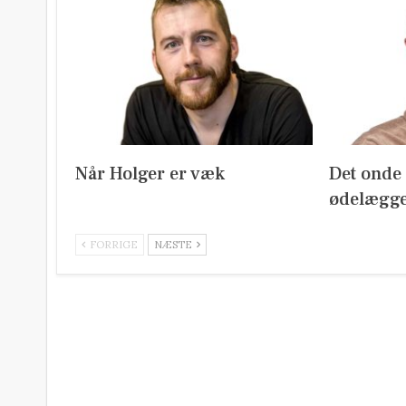
Når Holger er væk
Det onde m
ødelægge
FORRIGE
NÆSTE