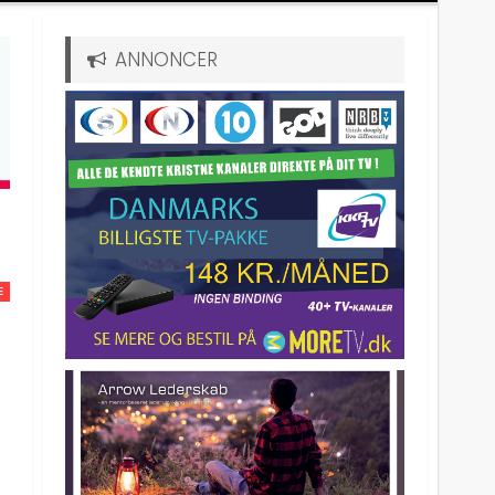
ANNONCER
E
-