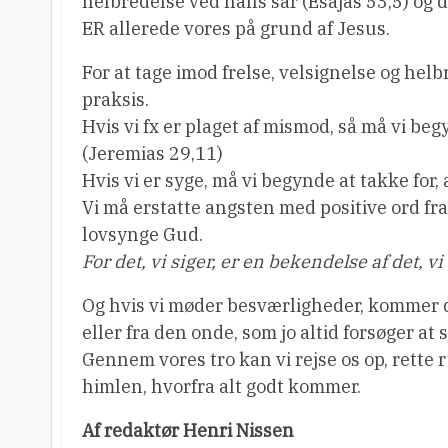
helbredelse ved hans sår (Esajas 53,5) og de
ER allerede vores på grund af Jesus.
For at tage imod frelse, velsignelse og hel
praksis.
Hvis vi fx er plaget af mismod, så må vi beg
(Jeremias 29,11)
Hvis vi er syge, må vi begynde at takke for,
Vi må erstatte angsten med positive ord fr
lovsynge Gud.
For det, vi siger, er en bekendelse af det, vi 
Og hvis vi møder besværligheder, kommer de
eller fra den onde, som jo altid forsøger at
Gennem vores tro kan vi rejse os op, rette r
himlen, hvorfra alt godt kommer.
Af redaktør Henri Nissen