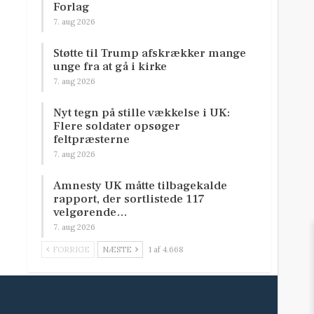
Forlag
7. aug 2026
Støtte til Trump afskrækker mange
unge fra at gå i kirke
7. aug 2026
Nyt tegn på stille vækkelse i UK:
Flere soldater opsøger
feltpræsterne
7. aug 2026
Amnesty UK måtte tilbagekalde
rapport, der sortlistede 117
velgørende…
7. aug 2026
FORRIGE
NÆSTE
1 af 4.668