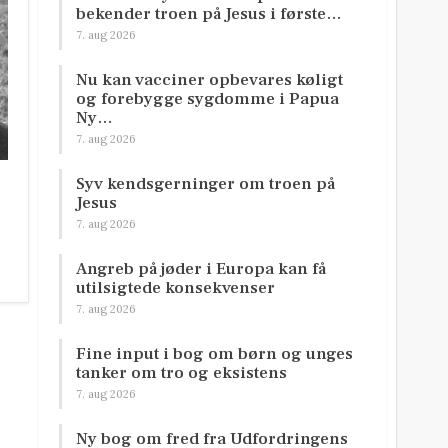
bekender troen på Jesus i første…
7. aug 2026
Nu kan vacciner opbevares køligt
og forebygge sygdomme i Papua
Ny…
7. aug 2026
Syv kendsgerninger om troen på
Jesus
7. aug 2026
Angreb på jøder i Europa kan få
utilsigtede konsekvenser
7. aug 2026
Fine input i bog om børn og unges
tanker om tro og eksistens
7. aug 2026
Ny bog om fred fra Udfordringens