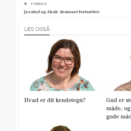
FORRIGE
Jezabel og Akab  dramaet fortsætter
LÆS OGSÅ
Hvad er dit kendetegn?
Gud er st
måde, og 
gode må