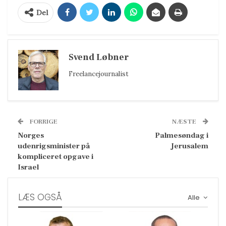
Del
Svend Løbner
Freelancejournalist
FORRIGE
NÆSTE
Norges
Palmesøndag i
udenrigsminister på
Jerusalem
kompliceret opgave i
Israel
LÆS OGSÅ
Alle