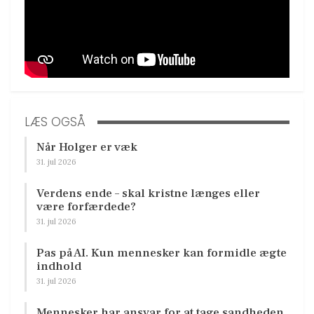
LÆS OGSÅ
Når Holger er væk
31. jul 2026
Verdens ende – skal kristne længes eller
være forfærdede?
31. jul 2026
Pas på AI. Kun mennesker kan formidle ægte
indhold
31. jul 2026
Mennesker har ansvar for at tage sandheden