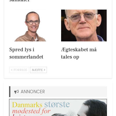
Spred lys i
Ægteskabet må
sommerlandet
tales op
FORRIGE
NÆSTE
ANNONCER