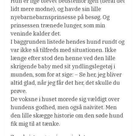
Hun er lige blevet bedstemor igen (deraf det
lidt mere modne), og havde sin lille
nyebarnebarnsprinsesse på besøg. Og
prinsessen trænede lunger, som min
veninde kalder det.
I baggrunden listede hendes hund rundt og
var ikke så tilfreds med situationen. Ikke
længe efter stod den henne ved den lille
skrigende baby med sit yndlingslegetøj i
munden, som for at sige: – Se her, jeg bliver
altid glad, når jeg får det her, det skulle du
prøve.
De voksne i huset morede sig vældigt over
hundens godhed, men også naivitet. Men
den lille skægge historie om den søde hund
fik mig til at tænke.