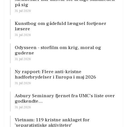
på sig
31. jul 2026
Kunstbog om gådefuld længsel fortjener
læsere
31. jul 2026
Odysseen – storfilm om krig, moral og
guderne
31. jul 2026
Ny rapport: Flere anti-kristne
hadforbrydelser i Europa i maj 2026
31. jul 2026
Asbury Seminary fjernet fra UMC’s liste over
godkendte…
31. jul 2026
Vietnam: 119 kristne anklaget for
’separatistiske aktiviteter’