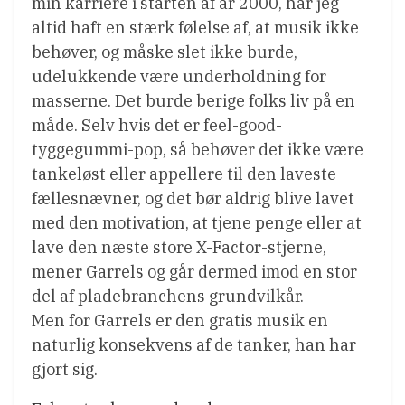
min karriere i starten af år 2000, har jeg
altid haft en stærk følelse af, at musik ikke
behøver, og måske slet ikke burde,
udelukkende være underholdning for
masserne. Det burde berige folks liv på en
måde. Selv hvis det er feel-good-
tyggegummi-pop, så behøver det ikke være
tankeløst eller appellere til den laveste
fællesnævner, og det bør aldrig blive lavet
med den motivation, at tjene penge eller at
lave den næste store X-Factor-stjerne,
mener Garrels og går dermed imod en stor
del af pladebranchens grundvilkår.
Men for Garrels er den gratis musik en
naturlig konsekvens af de tanker, han har
gjort sig.