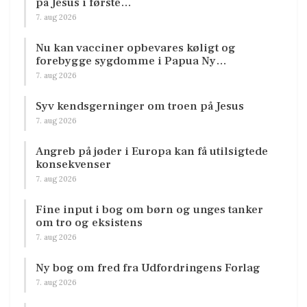
på Jesus i første…
7. aug 2026
Nu kan vacciner opbevares køligt og
forebygge sygdomme i Papua Ny…
7. aug 2026
Syv kendsgerninger om troen på Jesus
7. aug 2026
Angreb på jøder i Europa kan få utilsigtede
konsekvenser
7. aug 2026
Fine input i bog om børn og unges tanker
om tro og eksistens
7. aug 2026
Ny bog om fred fra Udfordringens Forlag
7. aug 2026