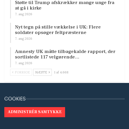
Støtte til Trump afskrækker mange unge fra
at gå i kirke
7. aug 2026
Nyt tegn på stille vækkelse i UK: Flere
soldater opsøger feltpræsterne
7. aug 2026
Amnesty UK måtte tilbagekalde rapport, der
sortlistede 117 velgørende…
7. aug 2026
FORRIGE
NÆSTE
1 af 4.668
COOKIES
ADMINISTRÉR SAMTYKKE