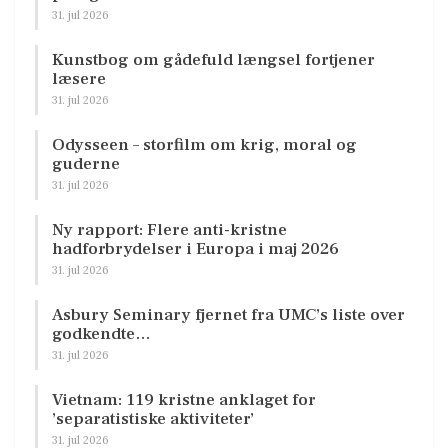
31. jul 2026
Kunstbog om gådefuld længsel fortjener
læsere
31. jul 2026
Odysseen – storfilm om krig, moral og
guderne
31. jul 2026
Ny rapport: Flere anti-kristne
hadforbrydelser i Europa i maj 2026
31. jul 2026
Asbury Seminary fjernet fra UMC’s liste over
godkendte…
31. jul 2026
Vietnam: 119 kristne anklaget for
’separatistiske aktiviteter’
31. jul 2026