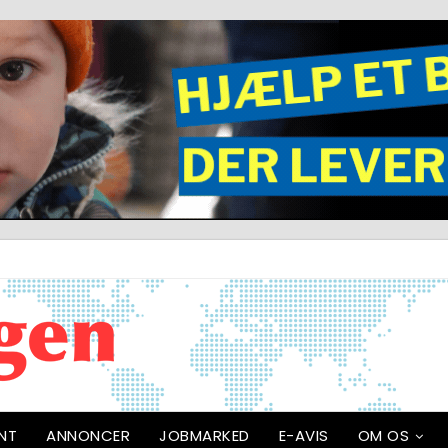
NT
ANNONCER
JOBMARKED
E-AVIS
OM OS