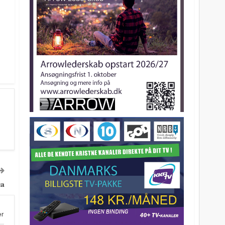
ea
er