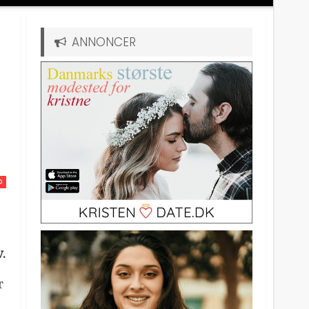
ANNONCER
D
.
r