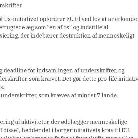
skrifter.
f Us-initiativet opfordrer EU til ved lov at anerkende
efrugtede æg som ”en af os” og indstille al
siering, der indebærer destruktion af menneskeligt
deadline for indsamlingen af underskrifter, og
rskrifter, som krævet. Det gør dette pro-life initiati
s.
nderskrifter, som kræves af mindst 7 lande.
siering af aktiviteter, der ødelægger menneskelige
isse”, hedder det i borgerinitiativets krav til EU.