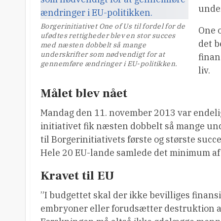
under
Borgerinitiativet One of Us til fordel for de
One o
ufødtes rettigheder blev en stor succes
det b
med næsten dobbelt så mange
underskrifter som nødvendigt for at
finan
gennemføre ændringer i EU-politikken.
liv.
Målet blev nået
Mandag den 11. november 2013 var endelig 
initiativet fik næsten dobbelt så mange unde
til Borgerinitiativets første og største succe
Hele 20 EU-lande samlede det minimum af u
Kravet til EU
”I budgettet skal der ikke bevilliges finan
embryoner eller forudsætter destruktion af d