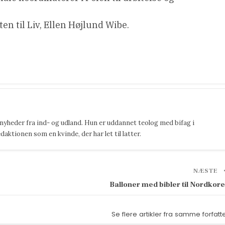
n til Liv, Ellen Højlund Wibe.
 nyheder fra ind- og udland. Hun er uddannet teolog med bifag i
ktionen som en kvinde, der har let til latter.
NÆSTE
Balloner med bibler til Nordkor
Se flere artikler fra samme forfatt