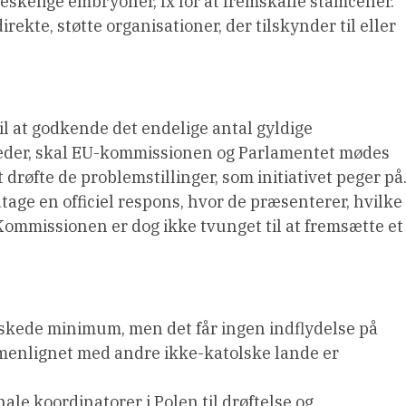
kelige embryoner, fx for at fremskaffe stamceller.
rekte, støtte organisationer, der tilskynder til eller
 at godkende det endelige antal gyldige
åneder, skal EU-kommissionen og Parlamentet mødes
røfte de problemstillinger, som initiativet peger på
ge en officiel respons, hvor de præsenterer, hvilke
t. Kommissionen er dog ikke tvunget til at fremsætte et
skede minimum, men det får ingen indflydelse på
ammenlignet med andre ikke-katolske lande er
le koordinatorer i Polen til drøftelse og