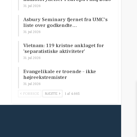
31. jul 2026
Asbury Seminary fjernet fra UMC’s
liste over godkendte…
31. jul 2026
Vietnam: 119 kristne anklaget for
’separatistiske aktiviteter’
31. jul 2026
Evangelikale er troende – ikke
højreekstremister
31. jul 2026
FORRIGE
NÆSTE
1 af 4.665