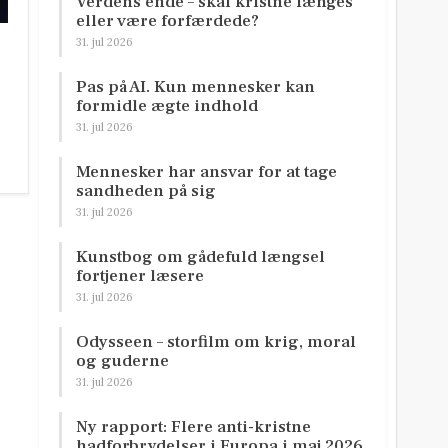
Verdens ende – skal kristne længes
eller være forfærdede?
31. jul 2026
Pas på AI. Kun mennesker kan
formidle ægte indhold
31. jul 2026
Mennesker har ansvar for at tage
sandheden på sig
31. jul 2026
Kunstbog om gådefuld længsel
fortjener læsere
31. jul 2026
Odysseen – storfilm om krig, moral
og guderne
31. jul 2026
Ny rapport: Flere anti-kristne
hadforbrydelser i Europa i maj 2026