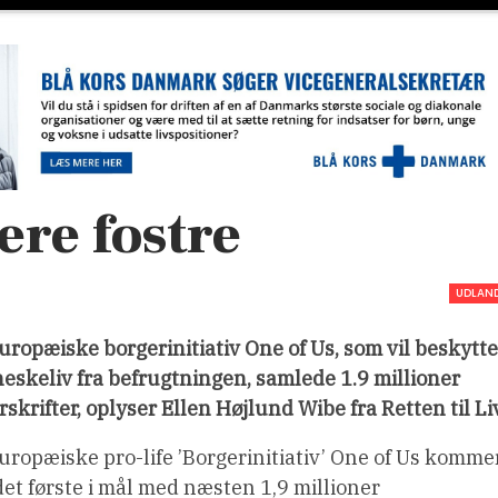
ere fostre
UDLAN
uropæiske borgerinitiativ One of Us, som vil beskytte
skeliv fra befrugtningen, samlede 1.9 millioner
skrifter, oplyser Ellen Højlund Wibe fra Retten til Liv
uropæiske pro-life ’Borgerinitiativ’ One of Us komme
et første i mål med næsten 1,9 millioner