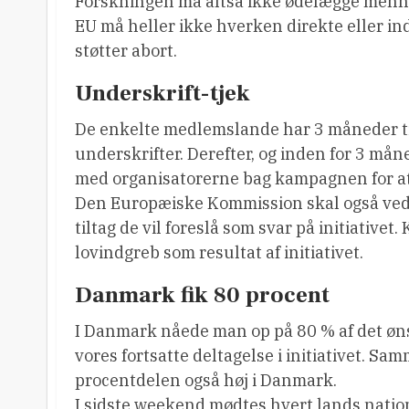
Forskningen må altså ikke ødelægge mennes
EU må heller ikke hverken direkte eller indi
støtter abort.
Underskrift-tjek
De enkelte medlemslande har 3 måneder til
underskrifter. Derefter, og inden for 3 m
med organisatorerne bag kampagnen for at d
Den Europæiske Kommission skal også vedta
tiltag de vil foreslå som svar på initiative
lovindgreb som resultat af initiativet.
Danmark fik 80 procent
I Danmark nåede man op på 80 % af det øn
vores fortsatte deltagelse i initiativet. S
procentdelen også høj i Danmark.
I sidste weekend mødtes hvert lands nationa