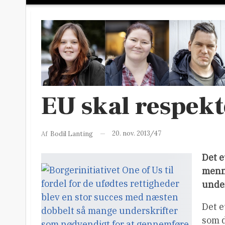
EU skal respekt
20. nov. 2013/47
Af
Bodil Lanting
Det e
menne
under
Det e
som d