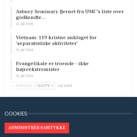
Asbury Seminary fjernet fra UMC’s liste over
godkendte…
31. jul 2026
Vietnam: 119 kristne anklaget for
’separatistiske aktiviteter’
31. jul 2026
Evangelikale er troende – ikke
højreekstremister
31. jul 2026
FORRIGE
NÆSTE
1 af 4.665
COOKIES
ADMINISTRÉR SAMTYKKE