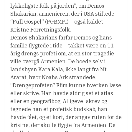
lykkeligste folk på jorden”, om Demos
Shakarian, armenieren, der i USA stiftede
“Full Gospel” (FGBMFI) – også kaldet
Kristne Forretningsfolk.
Demos Shakarians farfar Demos og hans
familie flygtede i tide – takket være en 11-
årig drengs profeti om, at en stor tragedie
ville overgå Armenien. De boede selv i
landsbyen Kara Kala, ikke langt fra Mt.
Ararat, hvor Noahs Ark strandede.
“Drengeprofeten” Efim kunne hverken læse
eller skrive. Han havde aldrig set et atlas
eller en geografibog. Alligevel skrev og
tegnede han et profetisk budskab, han
havde fået, og et kort, der angav ruten for de
kristne, der skulle flygte fra Armenien. De