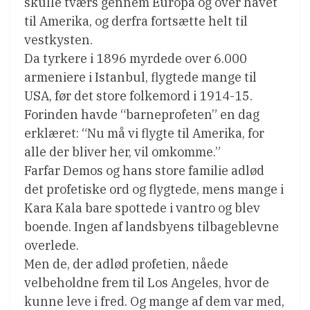
skulle tværs gennem Europa og over havet
til Amerika, og derfra fortsætte helt til
vestkysten.
Da tyrkere i 1896 myrdede over 6.000
armeniere i Istanbul, flygtede mange til
USA, før det store folkemord i 1914-15.
Forinden havde “barneprofeten” en dag
erklæret: “Nu må vi flygte til Amerika, for
alle der bliver her, vil omkomme.”
Farfar Demos og hans store familie adlød
det profetiske ord og flygtede, mens mange i
Kara Kala bare spottede i vantro og blev
boende. Ingen af landsbyens tilbageblevne
overlede.
Men de, der adlød profetien, nåede
velbeholdne frem til Los Angeles, hvor de
kunne leve i fred. Og mange af dem var med,