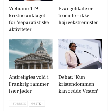
Vietnam: 119
Evangelikale er
kristne anklaget
troende – ikke
for ’separatistiske
højreekstremister
aktiviteter’
Antireligiøs vold i
Debat: ’Kun
Frankrig rammer
kristendommen
især jøder
kan redde Vesten’
FORRIGE
NÆSTE