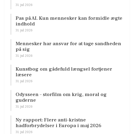
31. jul 2026
Pas på AI. Kun mennesker kan formidle ægte
indhold
31. jul 2026
Mennesker har ansvar for at tage sandheden
på sig
31. jul 2026
Kunstbog om gådefuld længsel fortjener
læsere
31. jul 2026
Odysseen – storfilm om krig, moral og
guderne
31. jul 2026
Ny rapport: Flere anti-kristne
hadforbrydelser i Europa i maj 2026
31. jul 2026