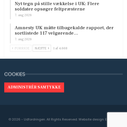
Nyt tegn på stille vækkelse i UK: Flere
soldater opsøger feltpræsterne
7. aug 2026
Amnesty UK måtte tilbagekalde rapport, der
sortlistede 117 velgørende…
7. aug 2026
FORRIGE
NÆSTE
1 af 4.668
COOKIES
ADMINISTRÉR SAMTYKKE
© 2026 - Udfordringen. All Rights Reserved.
Website design:
Engedal