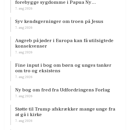
forebygge sygdomme i Papua Ny…
7. aug 2026
Syv kendsgerninger om troen på Jesus
7. aug 2026
Angreb på jøder i Europa kan få utilsigtede
konsekvenser
7. aug 2026
Fine input i bog om børn og unges tanker
om tro og eksistens
7. aug 2026
Ny bog om fred fra Udfordringens Forlag
7. aug 2026
Støtte til Trump afskrækker mange unge fra
at gå i kirke
7. aug 2026