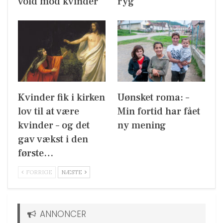
vold mod kvinder
ryg
Kvinder fik i kirken
Uønsket roma: –
lov til at være
Min fortid har fået
kvinder – og det
ny mening
gav vækst i den
første…
FORRIGE
NÆSTE
ANNONCER