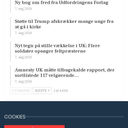
Ny bog om fred fra Udfordringens Forlag
7. aug 2026
Støtte til Trump afskrækker mange unge fra
at gå i kirke
7. aug 2026
Nyt tegn på stille vækkelse i UK: Flere
soldater opsøger feltpræsterne
7. aug 2026
Amnesty UK måtte tilbagekalde rapport, der
sortlistede 117 velgørende…
7. aug 2026
FORRIGE
NÆSTE
1 af 4.668
COOKIES