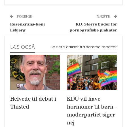
FORRIGE
NÆSTE
Rosenkrans-bøn i
KD: Større bøder for
Esbjerg
pornografiske plakater
LÆS OGSÅ
Se flere artikler fra samme forfatter
Helvede til debat i
KDU vil have
Thisted
hormoner til børn –
moderpartiet siger
nej