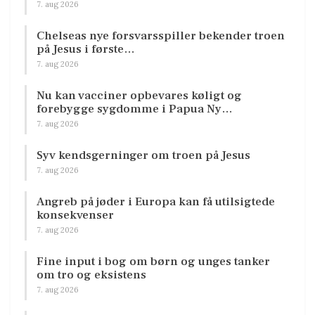
7. aug 2026
Chelseas nye forsvarsspiller bekender troen
på Jesus i første…
7. aug 2026
Nu kan vacciner opbevares køligt og
forebygge sygdomme i Papua Ny…
7. aug 2026
Syv kendsgerninger om troen på Jesus
7. aug 2026
Angreb på jøder i Europa kan få utilsigtede
konsekvenser
7. aug 2026
Fine input i bog om børn og unges tanker
om tro og eksistens
7. aug 2026