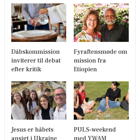
Dåbskommission
Fyraftensmøde om
inviterer til debat
mission fra
efter kritik
Etiopien
Jesus er håbets
PULS-weekend
ansigt i Ukraine
med YWAM