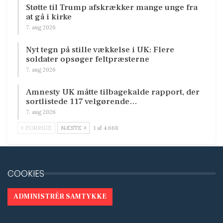
Støtte til Trump afskrækker mange unge fra
at gå i kirke
7. aug 2026
Nyt tegn på stille vækkelse i UK: Flere
soldater opsøger feltpræsterne
7. aug 2026
Amnesty UK måtte tilbagekalde rapport, der
sortlistede 117 velgørende…
7. aug 2026
FORRIGE
NÆSTE
1 af 4.668
COOKIES
ADMINISTRÉR SAMTYKKE