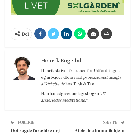
Del
Henrik Engedal
Henrik
skriver freelance for Udfordringen
og arbejder ellers med
professionelt design
af kirkeblade
hos Tryk & Tro.
Han har udgivet andagtsbogen
'117
anderledes meditationer'
.
FORRIGE
NÆSTE
Det sagde forældre nej
Ateist fra homofilt hjem