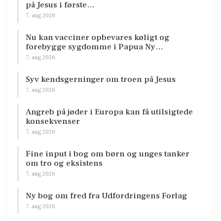
på Jesus i første…
7. aug 2026
Nu kan vacciner opbevares køligt og
forebygge sygdomme i Papua Ny…
7. aug 2026
Syv kendsgerninger om troen på Jesus
7. aug 2026
Angreb på jøder i Europa kan få utilsigtede
konsekvenser
7. aug 2026
Fine input i bog om børn og unges tanker
om tro og eksistens
7. aug 2026
Ny bog om fred fra Udfordringens Forlag
7. aug 2026