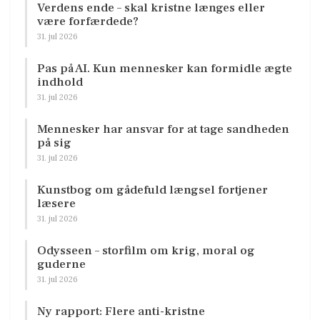
Verdens ende – skal kristne længes eller
være forfærdede?
31. jul 2026
Pas på AI. Kun mennesker kan formidle ægte
indhold
31. jul 2026
Mennesker har ansvar for at tage sandheden
på sig
31. jul 2026
Kunstbog om gådefuld længsel fortjener
læsere
31. jul 2026
Odysseen – storfilm om krig, moral og
guderne
31. jul 2026
Ny rapport: Flere anti-kristne