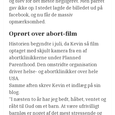
og blev for det meste negligeret. Men parret
gav ikke op. I stedet lagde de billedet ud på
facebook, og nu får de massiv
opmærksomhed.
Oprørt over abort-film
Historien begyndte i juli, da Kevin så film
optaget med skjult kamera fra en af
abortklinikkerne under Planned
Parenthood. Den omstridte organisation
driver helse- og abortklinikker over hele
USA.
Samme aften skrev Kevin et indlæg på sin
blog.
”I næsten to år har jeg bedt, håbet, ventet og
råbt til Gud om et barn. At være ufrivilligt
barnløs er noget af det mest stressende og