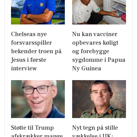
Chelseas nye
Nu kan vacciner
forsvarsspiller
opbevares køligt
bekender troen på
og forebygge
Jesus i første
sygdomme i Papua
interview
Ny Guinea
Støtte til Trump
Nyt tegn på stille
afskrækker mange
vækkelse i UK: