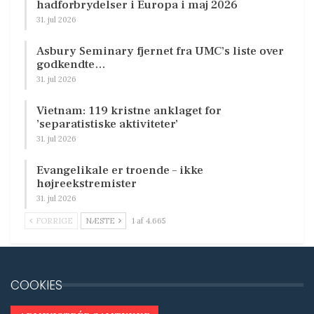
hadforbrydelser i Europa i maj 2026
31. jul 2026
Asbury Seminary fjernet fra UMC’s liste over
godkendte…
31. jul 2026
Vietnam: 119 kristne anklaget for
’separatistiske aktiviteter’
31. jul 2026
Evangelikale er troende – ikke
højreekstremister
31. jul 2026
FORRIGE
NÆSTE
1 af 4.665
COOKIES