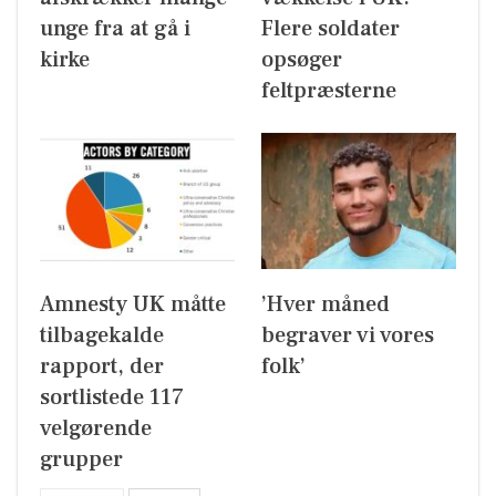
unge fra at gå i
Flere soldater
kirke
opsøger
feltpræsterne
Amnesty UK måtte
’Hver måned
tilbagekalde
begraver vi vores
rapport, der
folk’
sortlistede 117
velgørende
grupper