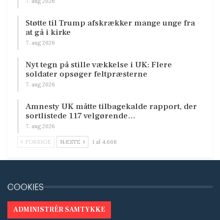
7. aug 2026
Støtte til Trump afskrækker mange unge fra
at gå i kirke
7. aug 2026
Nyt tegn på stille vækkelse i UK: Flere
soldater opsøger feltpræsterne
7. aug 2026
Amnesty UK måtte tilbagekalde rapport, der
sortlistede 117 velgørende…
7. aug 2026
FORRIGE
NÆSTE
1 af 4.668
COOKIES
ADMINISTRÉR SAMTYKKE