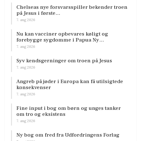
Chelseas nye forsvarsspiller bekender troen
på Jesus i første…
7. aug 2026
Nu kan vacciner opbevares køligt og
forebygge sygdomme i Papua Ny…
7. aug 2026
Syv kendsgerninger om troen på Jesus
7. aug 2026
Angreb på jøder i Europa kan få utilsigtede
konsekvenser
7. aug 2026
Fine input i bog om børn og unges tanker
om tro og eksistens
7. aug 2026
Ny bog om fred fra Udfordringens Forlag