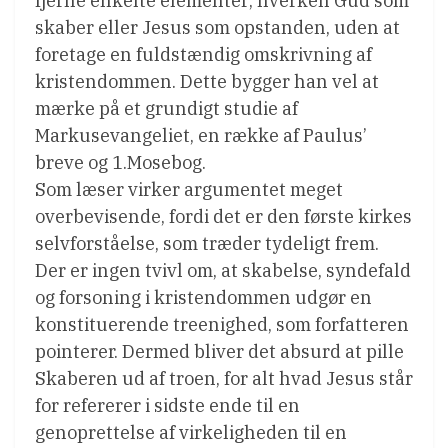
fjerne enkelte elementer; hverken Gud som
skaber eller Jesus som opstanden, uden at
foretage en fuldstændig omskrivning af
kristendommen. Dette bygger han vel at
mærke på et grundigt studie af
Markusevangeliet, en række af Paulus’
breve og 1.Mosebog.
Som læser virker argumentet meget
overbevisende, fordi det er den første kirkes
selvforståelse, som træder tydeligt frem.
Der er ingen tvivl om, at skabelse, syndefald
og forsoning i kristendommen udgør en
konstituerende treenighed, som forfatteren
pointerer. Dermed bliver det absurd at pille
Skaberen ud af troen, for alt hvad Jesus står
for refererer i sidste ende til en
genoprettelse af virkeligheden til en