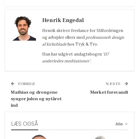
Henrik Engedal
Henrik
skriver freelance for Udfordringen
og arbejder ellers med
professionelt design
af kirkeblade
hos Tryk & Tro.
Han har udgivet andagtsbogen
'117
anderledes meditationer'
.
FORRIGE
NÆSTE
Mathias og drengene
Mørket forsvandt
synger julen og nytåret
ind
LÆS OGSÅ
Alle