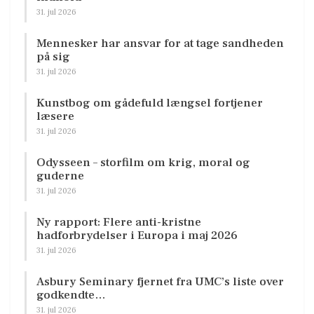
31. jul 2026
Mennesker har ansvar for at tage sandheden
på sig
31. jul 2026
Kunstbog om gådefuld længsel fortjener
læsere
31. jul 2026
Odysseen – storfilm om krig, moral og
guderne
31. jul 2026
Ny rapport: Flere anti-kristne
hadforbrydelser i Europa i maj 2026
31. jul 2026
Asbury Seminary fjernet fra UMC’s liste over
godkendte…
31. jul 2026