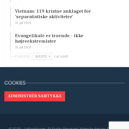
Vietnam: 119 kristne anklaget for
’separatistiske aktiviteter’
31. jul 2026
Evangelikale er troende – ikke
højreekstremister
31. jul 2026
FORRIGE
NÆSTE
1 af 4.665
COOKIES
ADMINISTRÉR SAMTYKKE
© 2026 - Udfordringen. All Rights Reserved.
Website design:
Engedal