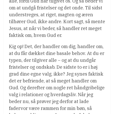
alle, fordi Gud har tilgivet os. Og så beder vi
om at undgå fristelser og det onde. Til sidst
understreges, at riget, magten og æren
tilhører Gud, ikke andre. Kort sagt, så mente
Jesus, at når vi beder, så handler ret meget
faktisk om, hvem Gud er.
Kig op! Det, der handler om dig, handler om,
at du får dækket dine basale behov. At du er
typen, der tilgiver alle – og at du undgår
fristelser og ondskab. De sidste to er i høj
grad dine egne valg, ikke? Jeg synes faktisk
det er befriende, at så meget handler om
Gud. Og derefter om nogle ret håndgribelige
valg i relationer og hverdagsliv. Når jeg
beder nu, så prøver jeg derfor at lade
fadervor være rammen for min bøn, så