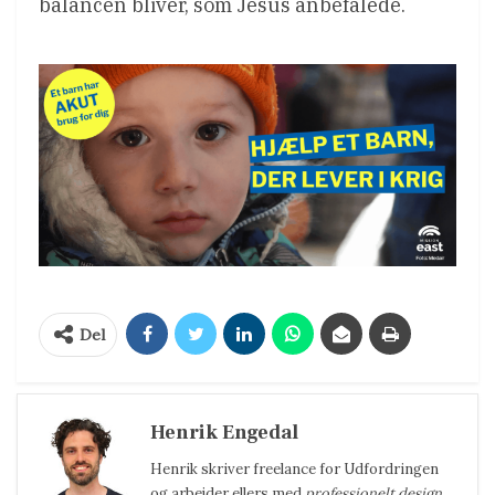
balancen bliver, som Jesus anbefalede.
Del
Henrik Engedal
Henrik
skriver freelance for Udfordringen
og arbejder ellers med
professionelt design