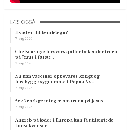
LÆS OGSÅ
Hvad er dit kendetegn?
7. aug 2026
Chelseas nye forsvarsspiller bekender troen
på Jesus i første…
7. aug 2026
Nu kan vacciner opbevares køligt og
forebygge sygdomme i Papua Ny…
7. aug 2026
Syv kendsgerninger om troen på Jesus
7. aug 2026
Angreb på jøder i Europa kan få utilsigtede
konsekvenser