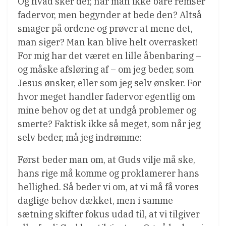
Og hvad sker der, når man ikke bare remser
fadervor, men begynder at bede den? Altså
smager på ordene og prøver at mene det,
man siger? Man kan blive helt overrasket!
For mig har det været en lille åbenbaring –
og måske afsløring af – om jeg beder, som
Jesus ønsker, eller som jeg selv ønsker. For
hvor meget handler fadervor egentlig om
mine behov og det at undgå problemer og
smerte? Faktisk ikke så meget, som når jeg
selv beder, må jeg indrømme:
Først beder man om, at Guds vilje må ske,
hans rige må komme og proklamerer hans
hellighed. Så beder vi om, at vi må få vores
daglige behov dækket, men i samme
sætning skifter fokus udad til, at vi tilgiver