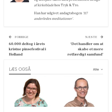
af kirkeblade
hos Tryk & Tro.
Han har udgivet andagtsbogen
'117
anderledes meditationer'
.
FORRIGE
NÆSTE
60.000 deltog i årets
‘Det handler om at
kristne pinsefestival i
skabe et mere
Holland
retfærdigt samfund’
LÆS OGSÅ
Alle