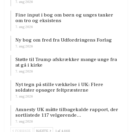
7. aug 2026
Fine input i bog om børn og unges tanker
om tro og eksistens
7. aug 2026
Ny bog om fred fra Udfordringens Forlag
7. aug 2026
Støtte til Trump afskrækker mange unge fra
at gå i kirke
7. aug 2026
Nyt tegn på stille vækkelse i UK: Flere
soldater opsøger feltpræsterne
7. aug 2026
Amnesty UK måtte tilbagekalde rapport, der
sortlistede 117 velgørende…
7. aug 2026
FORRIGE
NÆSTE
1 af 4.668