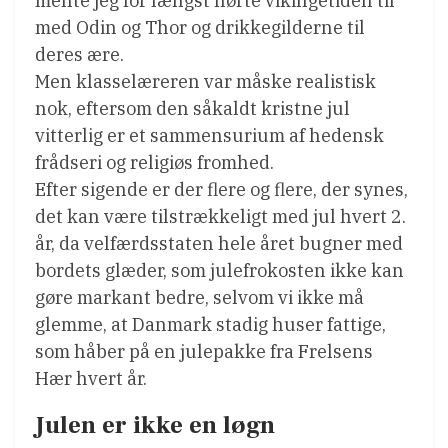
mente jeg for længst hørte vikingetiden til
med Odin og Thor og drikkegilderne til
deres ære.
Men klasselæreren var måske realistisk
nok, eftersom den såkaldt kristne jul
vitterlig er et sammensurium af hedensk
frådseri og religiøs fromhed.
Efter sigende er der flere og flere, der synes,
det kan være tilstrækkeligt med jul hvert 2.
år, da velfærdsstaten hele året bugner med
bordets glæder, som julefrokosten ikke kan
gøre markant bedre, selvom vi ikke må
glemme, at Danmark stadig huser fattige,
som håber på en julepakke fra Frelsens
Hær hvert år.
Julen er ikke en løgn