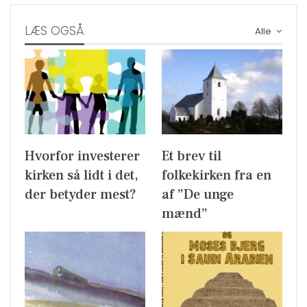
LÆS OGSÅ
Alle
Hvorfor investerer
Et brev til
kirken så lidt i det,
folkekirken fra en
der betyder mest?
af ”De unge
mænd”