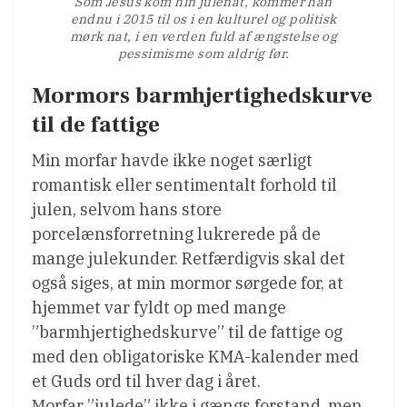
Som Jesus kom hin julenat, kommer han
endnu i 2015 til os i en kulturel og politisk
mørk nat, i en verden fuld af ængstelse og
pessimisme som aldrig før.
Mormors barmhjertighedskurve
til de fattige
Min morfar havde ikke noget særligt
romantisk eller sentimentalt forhold til
julen, selvom hans store
porcelænsforretning lukrerede på de
mange julekunder. Retfærdigvis skal det
også siges, at min mormor sørgede for, at
hjemmet var fyldt op med mange
”barmhjertighedskurve” til de fattige og
med den obligatoriske KMA-kalender med
et Guds ord til hver dag i året.
Morfar ”julede” ikke i gængs forstand, men