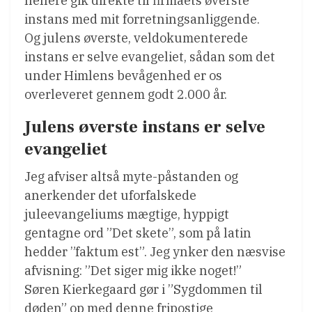
hellere gik direkte til firmaets øverste
instans med mit forretningsanliggende.
Og julens øverste, veldokumenterede
instans er selve evangeliet, sådan som det
under Himlens bevågenhed er os
overleveret gennem godt 2.000 år.
Julens øverste instans er selve
evangeliet
Jeg afviser altså myte-påstanden og
anerkender det uforfalskede
juleevangeliums mægtige, hyppigt
gentagne ord ”Det skete”, som på latin
hedder ”faktum est”. Jeg ynker den næsvise
afvisning: ”Det siger mig ikke noget!”
Søren Kierkegaard gør i ”Sygdommen til
døden” op med denne fripostige