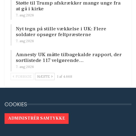
Støtte til Trump afskrækker mange unge fra
at gå i kirke
7. aug 2026
Nyt tegn på stille vækkelse i UK: Flere
soldater opsøger feltpræsterne
7. aug 2026
Amnesty UK måtte tilbagekalde rapport, der
sortlistede 117 velgørende…
7. aug 2026
FORRIGE
NÆSTE
1 af 4.668
COOKIES
ADMINISTRÉR SAMTYKKE