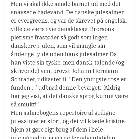
Men vi skal ikke smide barnet ud med det
snavsede badevand. De danske julesalmer
er evergreens, og var de skrevet på engelsk,
ville de være i verdensklasse. Brorsons
pietisme frastøder så godt som ingen
danskere i julen, som vil mangle sin
åndelige fylde uden hans julesalmer. Da
han viste sin tyske, men dansk-talende (og -
skrivende) ven, provst Johann Hermann
Schrader, udkastet til ”Den yndigste rose er
funden…” udbrød denne bevæget: ”Aldrig
har jeg vist, at det danske sprog kunne være
så smukt!”
Men salmebogens repertoire af gedigne
julesalmer er stort, og det vil klæde kristne
hjem at gøre rigt brug af dem i hele
julemåneden, ja gerne før adventstiden.