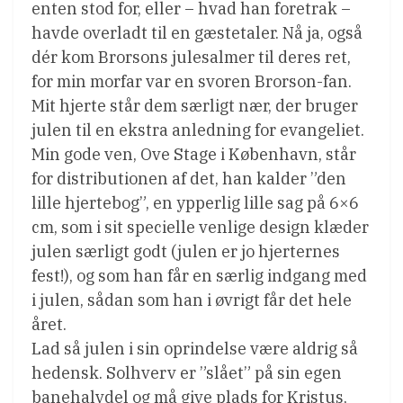
enten stod for, eller – hvad han foretrak –
havde overladt til en gæstetaler. Nå ja, også
dér kom Brorsons julesalmer til deres ret,
for min morfar var en svoren Brorson-fan.
Mit hjerte står dem særligt nær, der bruger
julen til en ekstra anledning for evangeliet.
Min gode ven, Ove Stage i København, står
for distributionen af det, han kalder ”den
lille hjertebog”, en ypperlig lille sag på 6×6
cm, som i sit specielle venlige design klæder
julen særligt godt (julen er jo hjerternes
fest!), og som han får en særlig indgang med
i julen, sådan som han i øvrigt får det hele
året.
Lad så julen i sin oprindelse være aldrig så
hedensk. Solhverv er ”slået” på sin egen
banehalvdel og må give plads for Kristus,