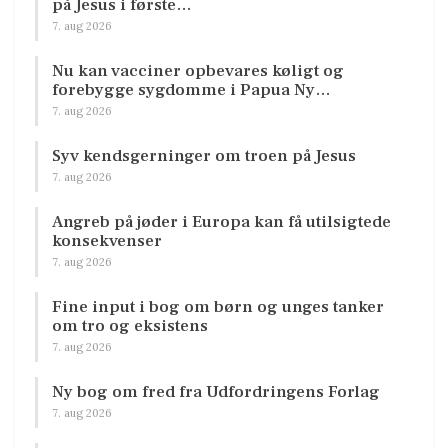
på Jesus i første…
7. aug 2026
Nu kan vacciner opbevares køligt og
forebygge sygdomme i Papua Ny…
7. aug 2026
Syv kendsgerninger om troen på Jesus
7. aug 2026
Angreb på jøder i Europa kan få utilsigtede
konsekvenser
7. aug 2026
Fine input i bog om børn og unges tanker
om tro og eksistens
7. aug 2026
Ny bog om fred fra Udfordringens Forlag
7. aug 2026