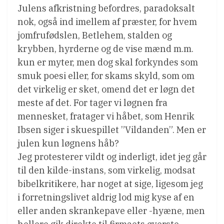
Julens afkristning befordres, paradoksalt
nok, også ind imellem af præster, for hvem
jomfrufødslen, Betlehem, stalden og
krybben, hyrderne og de vise mænd m.m.
kun er myter, men dog skal forkyndes som
smuk poesi eller, for skams skyld, som om
det virkelig er sket, omend det er løgn det
meste af det. For tager vi løgnen fra
mennesket, fratager vi håbet, som Henrik
Ibsen siger i skuespillet ”Vildanden”. Men er
julen kun løgnens håb?
Jeg protesterer vildt og inderligt, idet jeg går
til den kilde-instans, som virkelig, modsat
bibelkritikere, har noget at sige, ligesom jeg
i forretningslivet aldrig lod mig kyse af en
eller anden skrankepave eller -hyæne, men